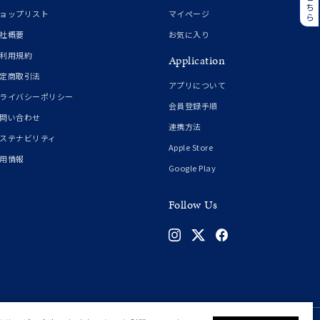
誕生石
6月の誕生石
ョップリスト
マイページ
月の誕生石
12月の誕生石
社概要
お気に入り
利用規約
Application
ムーン
フラワー
定商取引法
アプリについて
ライバシーポリシー
会員登録手順
問い合わせ
連携方法
イエロー
ブラウン
ステナビリティ
Apple Store
用情報
Google Play
シンプル
ユニセックス
Follow Us
結婚式
推し活
クション