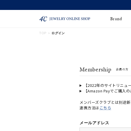
Brand
TOP
ログイン
ネックレス
ネックレスチェー
Online Shop
ン
ピンキーリング
ピアス
ショッピングガイド
Membership
会員の方
よくあるご質問
イヤーカフ
ブレスレット
ペアブレスレット
ペアネックレス
【2022年のサイトリニュ
【Amazon Payでご購入
誕生石
限定ジュエリー
メンバーズクラブとは別途新
連携方法は
こちら
時計
ジュエリーポーチ
ブライダルリングはこ
メールアドレス
ちら