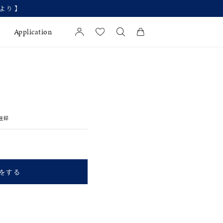
Application
カートに商品がありません。
l Jewelry
証
登録
ダルサービス
ダルリングの選び方
をする
キーワードで検索する