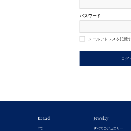
パスワード
人気検索キーワード
#summe
メールアドレスを記憶
ブランド
ログ
カテゴリー
素材
プラチ
Brand
Jewelry
カラー
イエロ
4℃
すべてのジュエリー