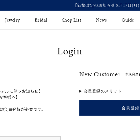
【価格改定のお知らせ 8月17日(月)より 】
Jewelry
Bridal
Shop List
News
Guide
Login
リング
Fashion Jewelry
Brida
イヤリング
プレゼントガイド
永久保
New Customer
新規会員
ジュエリーケア
ブライ
バングル
法人のお客様
ブライ
ペアリング
ーアルに伴うお知らせ】
会員登録のメリット
のお客様へ】
すべてのアイテム
会員登録
規会員登録が必要です。
アジャスター