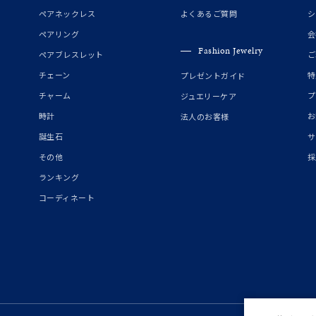
誕生石
2月の誕生石
3月の誕生石
4月の誕生石
5月の
ペアネックレス
よくあるご質問
シ
誕生石
8月の誕生石
9月の誕生石
10月の誕生石
11
ペアリング
会
Fashion Jewelry
ペアブレスレット
ご
リセット
絞り込んで検索する
ハート
一粒
三石
パヴェ
ライン
馬蹄
チェーン
特
プレゼントガイド
ダブルループ
星座
イニシャル
リボン
その他
チャーム
プ
ジュエリーケア
時計
お
法人のお客様
ホワイト
ピンク
パープル
ブルー
グリーン
誕生石
サ
マルチカラー
その他
採
ランキング
ニン
エレガント
カジュアル
フォーマル
モード
コーディネート
ス
ご褒美
記念日
誕生日
気分転換
デート
ジュエリー
腕周りジュエリー
ペアジュエリー
ベストセレ
ンラインショップ限定