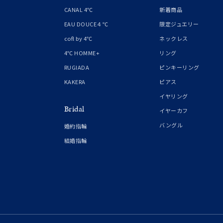
1月の
CANAL 4℃
新着商品
誕生石
7月の
EAU DOUCE４℃
限定ジュエリー
cofl by 4℃
ネックレス
しずく
4℃ HOMME+
リング
モチーフ
クロス
RUGIADA
ピンキーリング
KAKERA
ピアス
クリア
イヤリング
石の色
Bridal
レッド
イヤーカフ
バングル
婚約指輪
ファッションテイスト
フェミ
結婚指輪
着用シーン
オフィ
耳周り
コレクション
公式オ