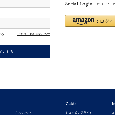
Social Login
ソーシャルロ
r
#ペア
#ダイヤモンド ネックレス
#エタニティ
#くまのプー
する
パスワードをお忘れの方
インする
ナ
K18
K10
K7
ゴールド
シルバー
ステ
Guide
I
ーカラー
ピンクカラー
ホワイトカラー
トリプルカラー
ブレスレット
ショッピングガイド
お