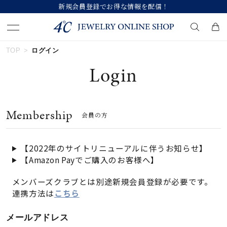
新規会員登録でお得な情報を配信！
TOP
ログイン
キーワードで検索する
Login
人気検索キーワード
Membership
会員の方
#ダイヤモンド ネックレス
#くまのプーさん
#ジュエリー
#エタニティ
#ペアリング
【2022年のサイトリニューアルに伴うお知らせ】
【Amazon Payでご購入のお客様へ】
ブランド
メンバーズクラブとは別途新規会員登録が必要です。
連携方法は
こちら
カテゴリー
すべてのジュエリー
メールアドレス