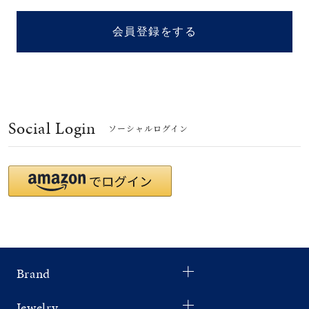
着用シーン
会員登録をする
コレクション
レディース
～
リングサイズ
Social Login
ソーシャルログイン
メンズ
～
リングサイズ
価格
¥0
¥400,
Brand
在庫
在庫ありのみ
すべて表示
Jewelry