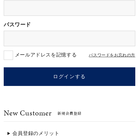
素材
パスワード
カラー
誕生石
メールアドレスを記憶する
パスワードをお忘れの方
モチーフ
ログインする
石の色
New Customer
ファッションテイス
新規会員登録
ト
会員登録のメリット