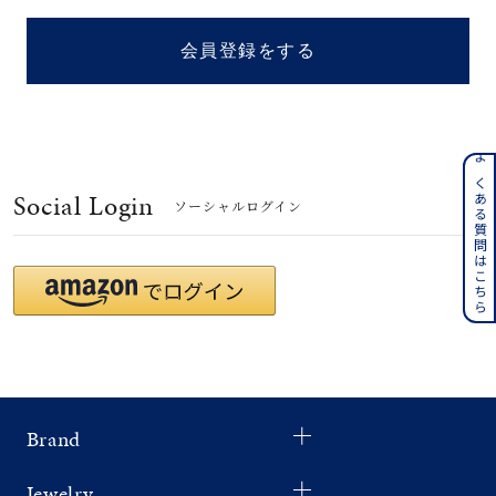
着用シーン
会員登録をする
コレクション
レディース
～
よくある質問はこちら
リングサイズ
Social Login
ソーシャルログイン
メンズ
～
リングサイズ
価格
¥0
¥400,
Brand
在庫
在庫ありのみ
すべて表示
Jewelry