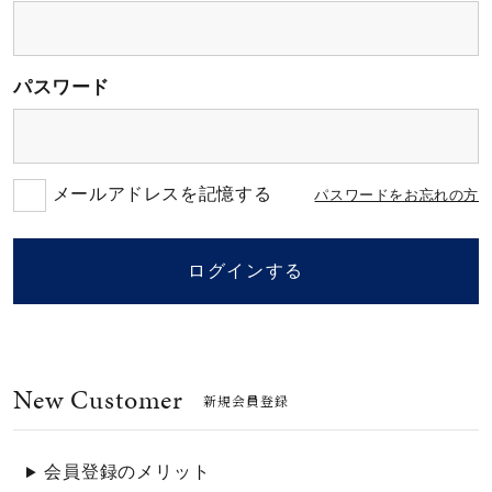
素材
パスワード
カラー
誕生石
メールアドレスを記憶する
パスワードをお忘れの方
モチーフ
ログインする
石の色
New Customer
ファッションテイス
新規会員登録
ト
会員登録のメリット