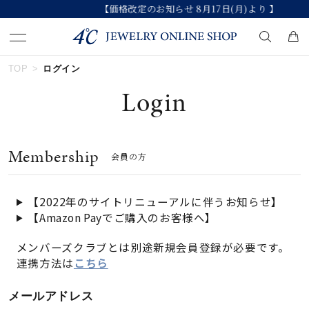
【価格改定のお知らせ 8月17日(月)より 】
TOP
ログイン
キーワードで検索する
Login
人気検索キーワード
Membership
会員の方
#ペア
#ハーフエタニティリング
#エタニティ
#ダイヤモンド ネックレス
#eギフト
【2022年のサイトリニューアルに伴うお知らせ】
【Amazon Payでご購入のお客様へ】
ブランド
メンバーズクラブとは別途新規会員登録が必要です。
連携方法は
こちら
カテゴリー
すべてのジュエリー
メールアドレス