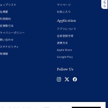
誕生石
6月の誕生石
ョップリスト
マイページ
月の誕生石
12月の誕生石
社概要
お気に入り
利用規約
Application
ムーン
フラワー
定商取引法
アプリについて
ライバシーポリシー
会員登録手順
問い合わせ
連携方法
イエロー
ブラウン
ステナビリティ
Apple Store
用情報
Google Play
シンプル
ユニセックス
Follow Us
結婚式
推し活
クション