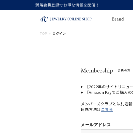
Brand
TOP
ログイン
ネックレス
ネックレスチェー
Online Shop
ン
ピンキーリング
ピアス
ショッピングガイド
Membership
会員の方
よくあるご質問
イヤーカフ
ブレスレット
ペアブレスレット
ペアネックレス
【2022年のサイトリニュ
【Amazon Payでご購入
誕生石
限定ジュエリー
メンバーズクラブとは別途新
連携方法は
こちら
時計
ジュエリーポーチ
ブライダルリングはこ
メールアドレス
ちら