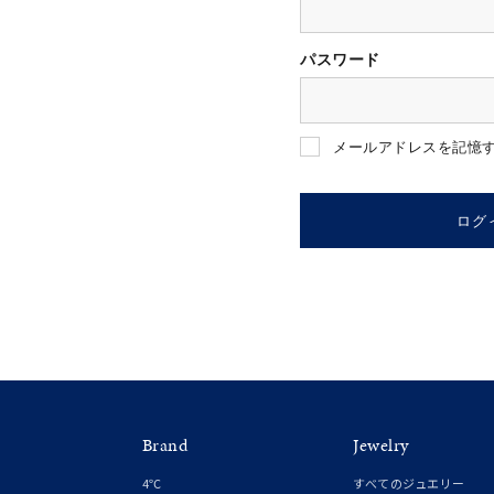
パスワード
人気検索キーワード
#summe
メールアドレスを記憶
ブランド
ログ
カテゴリー
素材
プラチ
Brand
Jewelry
カラー
イエロ
4℃
すべてのジュエリー