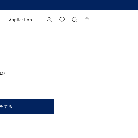
Application
カートに商品がありません。
l Jewelry
証
登録
ダルサービス
ダルリングの選び方
をする
キーワードで検索する