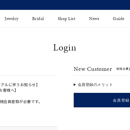
【価格改定のお知らせ 8月17日(月)より 】
Jewelry
Bridal
Shop List
News
Guide
Login
リング
Fashion Jewelry
Brida
イヤリング
プレゼントガイド
永久保
New Customer
新規会員
ジュエリーケア
ブライ
バングル
法人のお客様
ブライ
ペアリング
ーアルに伴うお知らせ】
会員登録のメリット
のお客様へ】
すべてのアイテム
会員登録
規会員登録が必要です。
アジャスター