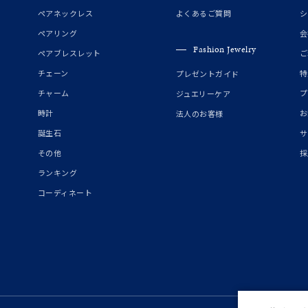
誕生石
2月の誕生石
3月の誕生石
4月の誕生石
5月の
ペアネックレス
よくあるご質問
シ
誕生石
8月の誕生石
9月の誕生石
10月の誕生石
11
ペアリング
会
Fashion Jewelry
ペアブレスレット
ご
リセット
絞り込んで検索する
ハート
一粒
三石
パヴェ
ライン
馬蹄
チェーン
特
プレゼントガイド
ダブルループ
星座
イニシャル
リボン
その他
チャーム
プ
ジュエリーケア
時計
お
法人のお客様
ホワイト
ピンク
パープル
ブルー
グリーン
誕生石
サ
マルチカラー
その他
採
ランキング
ニン
エレガント
カジュアル
フォーマル
モード
コーディネート
ス
ご褒美
記念日
誕生日
気分転換
デート
ジュエリー
腕周りジュエリー
ペアジュエリー
ベストセレ
ンラインショップ限定