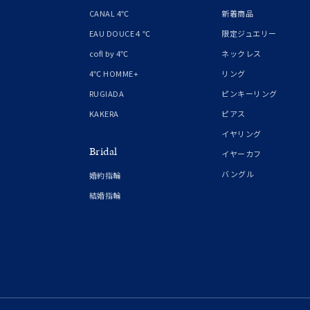
1月の
CANAL 4℃
新着商品
誕生石
7月の
EAU DOUCE４℃
限定ジュエリー
cofl by 4℃
ネックレス
しずく
4℃ HOMME+
リング
モチーフ
クロス
RUGIADA
ピンキーリング
KAKERA
ピアス
クリア
イヤリング
石の色
Bridal
レッド
イヤーカフ
バングル
婚約指輪
ファッションテイスト
フェミ
結婚指輪
着用シーン
オフィ
耳周り
コレクション
公式オ