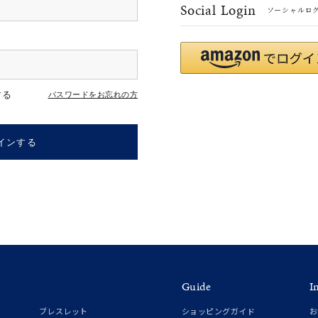
Social Login
ソーシャルロ
r
#ペア
#ダイヤモンド ネックレス
#エタニティ
#くまのプー
する
パスワードをお忘れの方
インする
ナ
K18
K10
K7
ゴールド
シルバー
ステ
Guide
I
ーカラー
ピンクカラー
ホワイトカラー
トリプルカラー
ブレスレット
ショッピングガイド
お