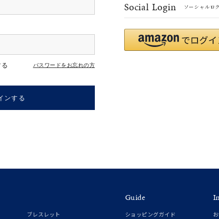
Social Login
ソーシャルロ
r
#ダイヤモンド ネックレス
#くまのプーさん
#ペア
#エタニ
する
パスワードをお忘れの方
インする
ナ
K18
K10
K7
ゴールド
シルバー
ステ
Guide
I
ーカラー
ピンクカラー
ホワイトカラー
トリプルカラー
ブレスレット
ショッピングガイド
お