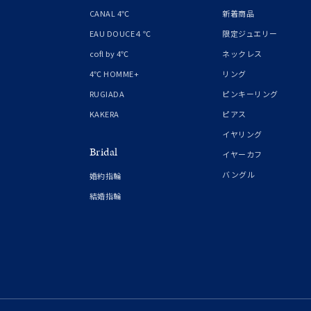
1月の
CANAL 4℃
新着商品
誕生石
7月の
EAU DOUCE４℃
限定ジュエリー
cofl by 4℃
ネックレス
しずく
4℃ HOMME+
リング
モチーフ
クロス
RUGIADA
ピンキーリング
KAKERA
ピアス
クリア
イヤリング
石の色
Bridal
レッド
イヤーカフ
バングル
婚約指輪
ファッションテイスト
フェミ
結婚指輪
着用シーン
オフィ
耳周り
コレクション
公式オ