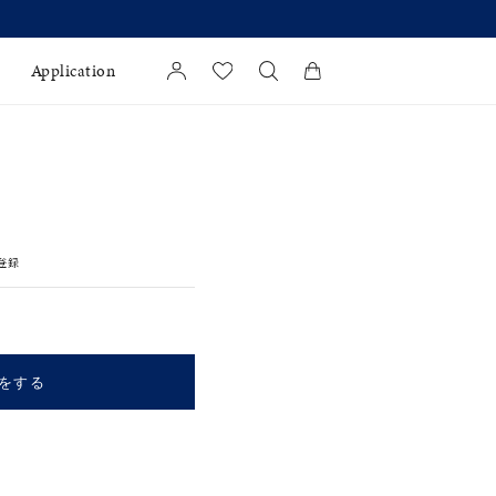
より 】
Application
カートに商品がありません。
l Jewelry
証
登録
ダルサービス
ダルリングの選び方
をする
キーワードで検索する