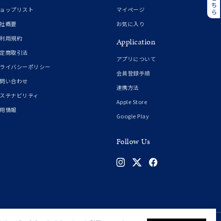
誕生石
6月の誕生石
ョップリスト
マイページ
月の誕生石
12月の誕生石
社概要
お気に入り
利用規約
Application
ムーン
フラワー
定商取引法
アプリについて
ライバシーポリシー
会員登録手順
問い合わせ
連携方法
イエロー
ブラウン
ステナビリティ
Apple Store
用情報
Google Play
シンプル
ユニセックス
Follow Us
結婚式
推し活
クション