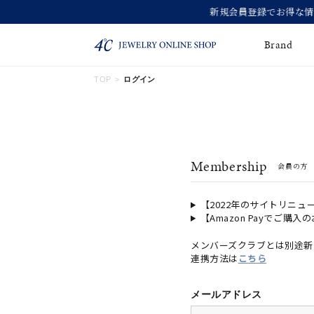
Brand
TOP
ログイン
ネックレス
ネックレスチェー
Online Shop
ン
ピンキーリング
ピアス
ショッピングガイド
Membership
会員の方
よくあるご質問
イヤーカフ
ブレスレット
ペアブレスレット
ペアネックレス
【2022年のサイトリニュ
【Amazon Payでご購入
誕生石
限定ジュエリー
メンバーズクラブとは別途新
連携方法は
こちら
時計
ジュエリーポーチ
ブライダルリングはこ
メールアドレス
ちら