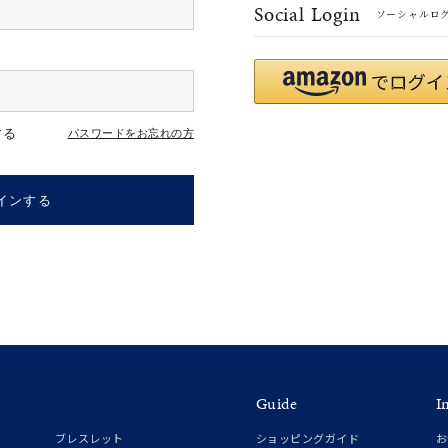
Social Login
ソーシャルロ
#ハーフエタニティリング
#エタニティ
#ダイヤモンド ネックレス
する
パスワードをお忘れの方
インする
ナ
K18
K10
K7
ゴールド
シルバー
ステ
Guide
I
ーカラー
ピンクカラー
ホワイトカラー
トリプルカラー
ブレスレット
ショッピングガイド
お