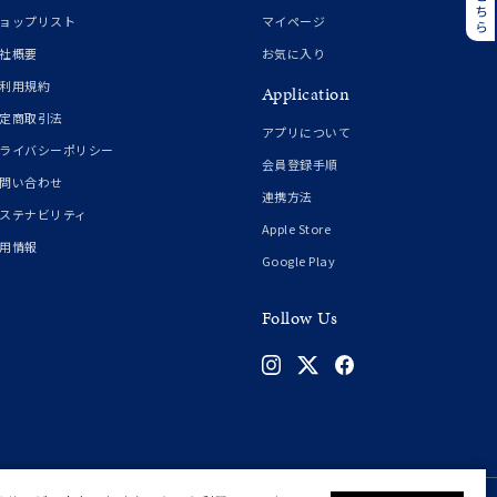
誕生石
6月の誕生石
ョップリスト
マイページ
月の誕生石
12月の誕生石
社概要
お気に入り
利用規約
Application
ムーン
フラワー
定商取引法
アプリについて
ライバシーポリシー
会員登録手順
問い合わせ
連携方法
イエロー
ブラウン
ステナビリティ
Apple Store
用情報
Google Play
シンプル
ユニセックス
Follow Us
結婚式
推し活
クション