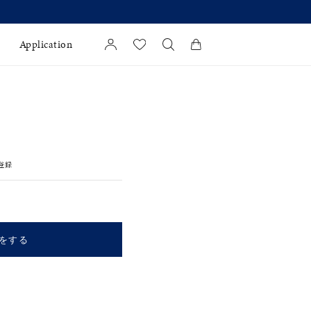
Application
カートに商品がありません。
l Jewelry
証
登録
ダルサービス
ダルリングの選び方
をする
キーワードで検索する