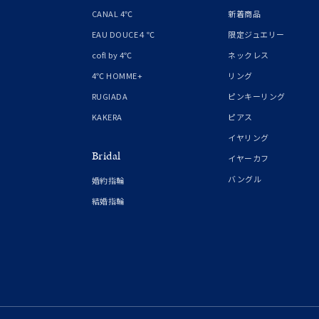
1月の
CANAL 4℃
新着商品
誕生石
7月の
EAU DOUCE４℃
限定ジュエリー
cofl by 4℃
ネックレス
しずく
4℃ HOMME+
リング
モチーフ
クロス
RUGIADA
ピンキーリング
KAKERA
ピアス
クリア
イヤリング
石の色
Bridal
レッド
イヤーカフ
バングル
婚約指輪
ファッションテイスト
フェミ
結婚指輪
着用シーン
オフィ
耳周り
コレクション
公式オ