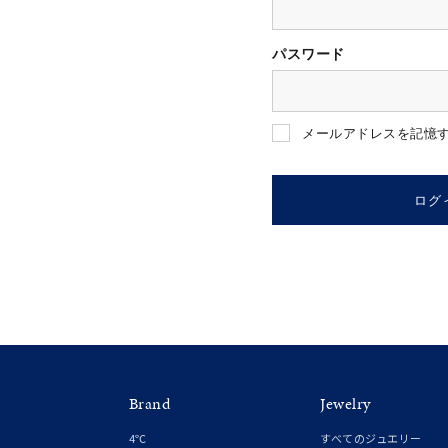
パスワード
人気検索キーワード
#ペア
メールアドレスを記憶
ブランド
ログ
カテゴリー
素材
プラチ
Brand
Jewelry
カラー
イエロ
4℃
すべてのジュエリー