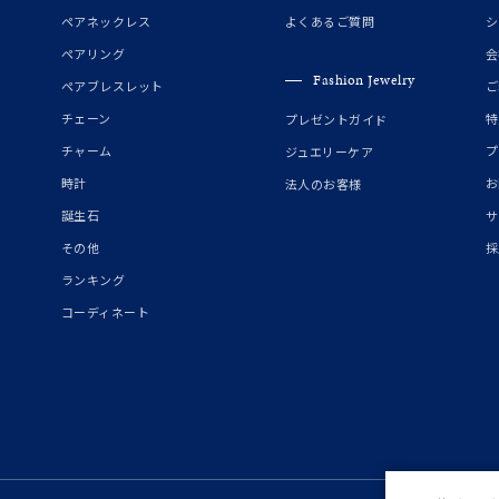
誕生石
2月の誕生石
3月の誕生石
4月の誕生石
5月の
ペアネックレス
よくあるご質問
シ
誕生石
8月の誕生石
9月の誕生石
10月の誕生石
11
ペアリング
会
Fashion Jewelry
ペアブレスレット
ご
リセット
絞り込んで検索する
ハート
一粒
三石
パヴェ
ライン
馬蹄
チェーン
特
プレゼントガイド
ダブルループ
星座
イニシャル
リボン
その他
チャーム
プ
ジュエリーケア
時計
お
法人のお客様
ホワイト
ピンク
パープル
ブルー
グリーン
誕生石
サ
マルチカラー
その他
採
ランキング
ニン
エレガント
カジュアル
フォーマル
モード
コーディネート
ス
ご褒美
記念日
誕生日
気分転換
デート
ジュエリー
腕周りジュエリー
ペアジュエリー
ベストセレ
ンラインショップ限定