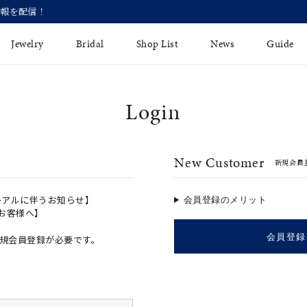
【価格改定のお知らせ 8月17日(月)より 】
Jewelry
Bridal
Shop List
News
Guide
Login
リング
Fashion Jewelry
Brida
イヤリング
プレゼントガイド
永久保
New Customer
新規会員
ジュエリーケア
ブライ
バングル
法人のお客様
ブライ
ペアリング
ーアルに伴うお知らせ】
会員登録のメリット
のお客様へ】
すべてのアイテム
会員登録
規会員登録が必要です。
アジャスター