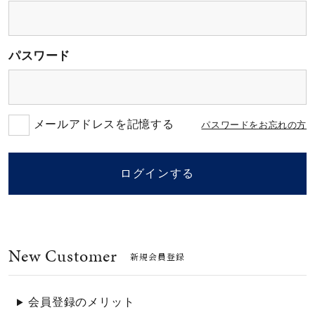
素材
パスワード
カラー
誕生石
メールアドレスを記憶する
パスワードをお忘れの方
モチーフ
ログインする
石の色
New Customer
ファッションテイス
新規会員登録
ト
会員登録のメリット