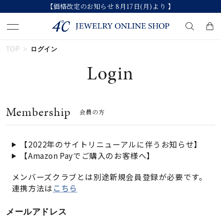
【価格改定のお知らせ 8月17日(月)より 】
TOP
ログイン
キーワードで検索する
Login
人気検索キーワード
Membership
会員の方
#summer
#ダイヤモンド ネックレス
#くまのプーさん
#ペア
#エタニティ
【2022年のサイトリニューアルに伴うお知らせ】
【Amazon Payでご購入のお客様へ】
ブランド
メンバーズクラブとは別途新規会員登録が必要です。
連携方法は
こちら
カテゴリー
すべてのジュエリー
メールアドレス