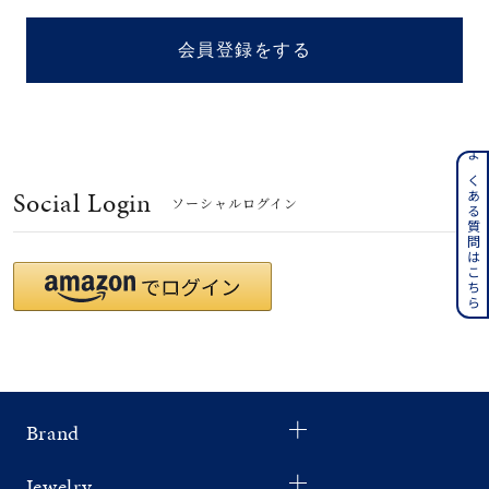
着用シーン
会員登録をする
コレクション
レディース
～
よくある質問はこちら
リングサイズ
Social Login
ソーシャルログイン
メンズ
～
リングサイズ
価格
¥0
¥400,
Brand
在庫
在庫ありのみ
すべて表示
Jewelry