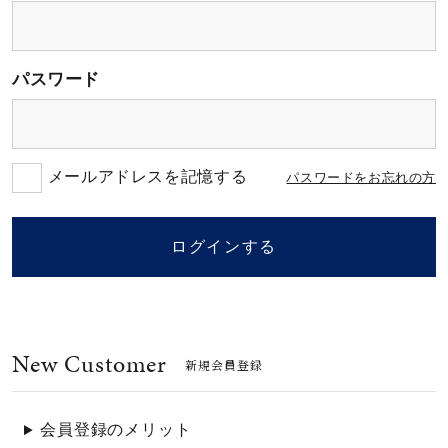
素材
パスワード
カラー
誕生石
メールアドレスを記憶する
パスワードをお忘れの方
モチーフ
ログインする
石の色
New Customer
ファッションテイス
新規会員登録
ト
会員登録のメリット