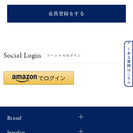
着用シーン
会員登録をする
コレクション
レディース
～
よくある質問はこちら
リングサイズ
Social Login
ソーシャルログイン
メンズ
～
リングサイズ
価格
¥0
¥400,
Brand
在庫
在庫ありのみ
すべて表示
Jewelry