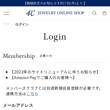
【価格改定のお知らせ 8月17日(月)より 】
TOP
ログイン
キーワードで検索する
Login
人気検索キーワード
Membership
会員の方
#ペア
#eギフト
#ハーフエタニティリング
#刻印可
#メンズ ネックレス
【2022年のサイトリニューアルに伴うお知らせ】
【Amazon Payでご購入のお客様へ】
ブランド
メンバーズクラブとは別途新規会員登録が必要です。
連携方法は
こちら
カテゴリー
すべてのジュエリー
メールアドレス