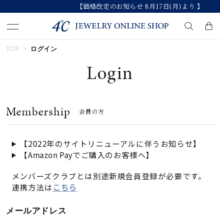
【価格改定のお知らせ 8月17日(月)より 】
TOP
ログイン
キーワードで検索する
Login
人気検索キーワード
Membership
会員の方
#ペア
#ハーフエタニティリング
#エタニティ
#ダイヤモンド ネックレス
#eギフト
【2022年のサイトリニューアルに伴うお知らせ】
【Amazon Payでご購入のお客様へ】
ブランド
メンバーズクラブとは別途新規会員登録が必要です。
連携方法は
こちら
カテゴリー
すべてのジュエリー
メールアドレス