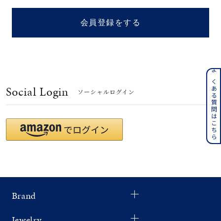
着用シーン
会員登録をする
コレクション
レディース
～
よくある質問はこちら
リングサイズ
Social Login
ソーシャルログイン
メンズ
～
リングサイズ
価格
¥0
¥400,
Brand
在庫
在庫ありのみ
すべて表示
Jewelry