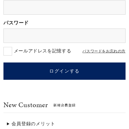
素材
パスワード
カラー
誕生石
メールアドレスを記憶する
パスワードをお忘れの方
モチーフ
ログインする
石の色
New Customer
ファッションテイス
新規会員登録
ト
会員登録のメリット