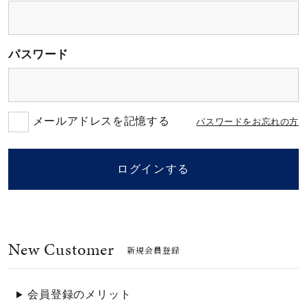
素材
パスワード
カラー
誕生石
メールアドレスを記憶する
パスワードをお忘れの方
モチーフ
ログインする
石の色
New Customer
ファッションテイス
新規会員登録
ト
会員登録のメリット