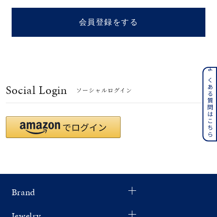
着用シーン
会員登録をする
コレクション
レディース
～
よくある質問はこちら
リングサイズ
Social Login
ソーシャルログイン
メンズ
～
リングサイズ
価格
¥0
¥400,
Brand
在庫
在庫ありのみ
すべて表示
Jewelry