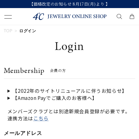
【価格改定のお知らせ 8月17日(月)より 】
TOP
ログイン
キーワードで検索する
Login
人気検索キーワード
Membership
会員の方
#ペア
#ハーフエタニティリング
#エタニティ
#ダイヤモンド ネックレス
#eギフト
【2022年のサイトリニューアルに伴うお知らせ】
【Amazon Payでご購入のお客様へ】
ブランド
メンバーズクラブとは別途新規会員登録が必要です。
連携方法は
こちら
カテゴリー
すべてのジュエリー
メールアドレス