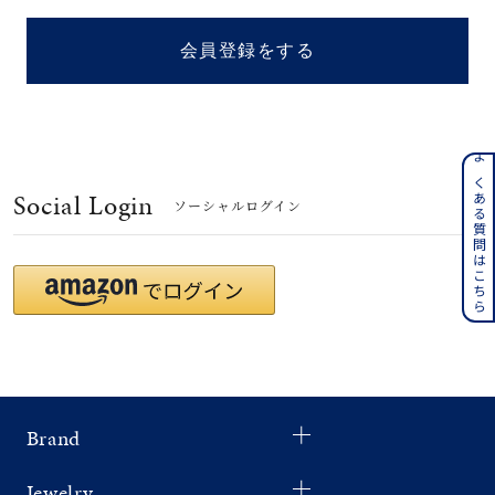
着用シーン
会員登録をする
コレクション
レディース
～
よくある質問はこちら
リングサイズ
Social Login
ソーシャルログイン
メンズ
～
リングサイズ
価格
¥0
¥400,
Brand
在庫
在庫ありのみ
すべて表示
Jewelry