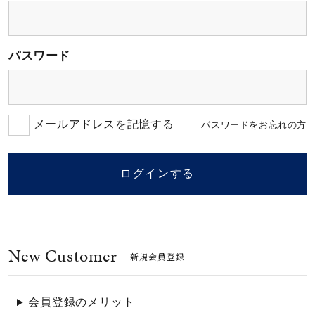
素材
パスワード
カラー
誕生石
メールアドレスを記憶する
パスワードをお忘れの方
モチーフ
ログインする
石の色
New Customer
ファッションテイス
新規会員登録
ト
会員登録のメリット