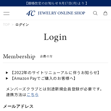
【価格改定のお知らせ 8月17日(月)より 】
TOP
ログイン
キーワードで検索する
Login
人気検索キーワード
Membership
会員の方
#ペア
#ハーフエタニティリング
#エタニティ
#ダイヤモンド ネックレス
#eギフト
【2022年のサイトリニューアルに伴うお知らせ】
【Amazon Payでご購入のお客様へ】
ブランド
メンバーズクラブとは別途新規会員登録が必要です。
連携方法は
こちら
カテゴリー
すべてのジュエリー
メールアドレス