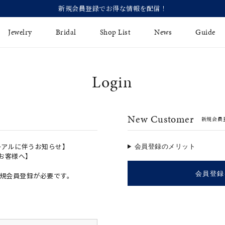
Jewelry
Bridal
Shop List
News
Guide
Login
リング
Fashion Jewelry
Brida
イヤリング
プレゼントガイド
永久保
New Customer
新規会員
ジュエリーケア
ブライ
バングル
法人のお客様
ブライ
ペアリング
ーアルに伴うお知らせ】
会員登録のメリット
のお客様へ】
すべてのアイテム
会員登録
規会員登録が必要です。
アジャスター