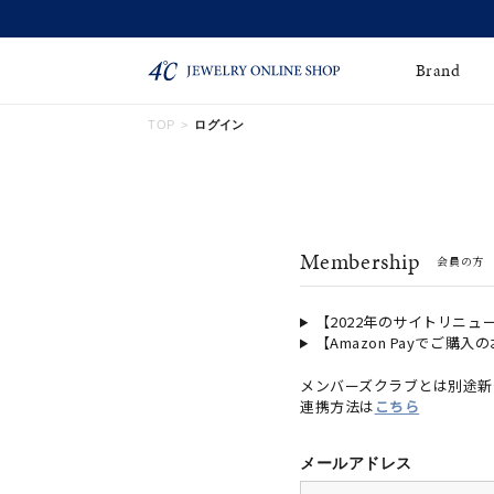
員登録でお得な情報を配信！
Brand
TOP
ログイン
ネックレス
ネックレスチェー
Online Shop
ン
ピンキーリング
ピアス
ショッピングガイド
Membership
会員の方
よくあるご質問
イヤーカフ
ブレスレット
ペアブレスレット
ペアネックレス
【2022年のサイトリニュ
【Amazon Payでご購入
誕生石
限定ジュエリー
メンバーズクラブとは別途新
連携方法は
こちら
時計
ジュエリーポーチ
ブライダルリングはこ
メールアドレス
ちら