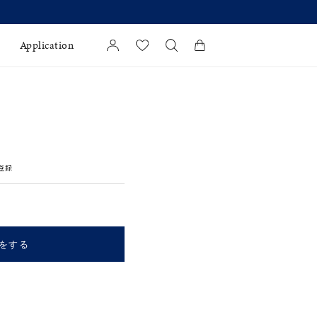
【価格改定のお知らせ 8月17日(月)
Application
カートに商品がありません。
l Jewelry
証
登録
ダルサービス
ダルリングの選び方
をする
キーワードで検索する