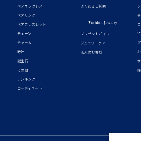
誕生石
2月の誕生石
3月の誕生石
4月の誕生石
5月の
ペアネックレス
よくあるご質問
シ
誕生石
8月の誕生石
9月の誕生石
10月の誕生石
11
ペアリング
会
Fashion Jewelry
ペアブレスレット
ご
リセット
絞り込んで検索する
ハート
一粒
三石
パヴェ
ライン
馬蹄
チェーン
特
プレゼントガイド
ダブルループ
星座
イニシャル
リボン
その他
チャーム
プ
ジュエリーケア
時計
お
法人のお客様
ホワイト
ピンク
パープル
ブルー
グリーン
誕生石
サ
マルチカラー
その他
採
ランキング
ニン
エレガント
カジュアル
フォーマル
モード
コーディネート
ス
ご褒美
記念日
誕生日
気分転換
デート
ジュエリー
腕周りジュエリー
ペアジュエリー
ベストセレ
ンラインショップ限定