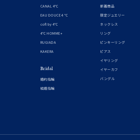
1月の
CANAL 4℃
新着商品
誕生石
7月の
EAU DOUCE４℃
限定ジュエリー
cofl by 4℃
ネックレス
しずく
4℃ HOMME+
リング
モチーフ
クロス
RUGIADA
ピンキーリング
KAKERA
ピアス
クリア
イヤリング
石の色
Bridal
レッド
イヤーカフ
バングル
婚約指輪
ファッションテイスト
フェミ
結婚指輪
着用シーン
オフィ
耳周り
コレクション
公式オ