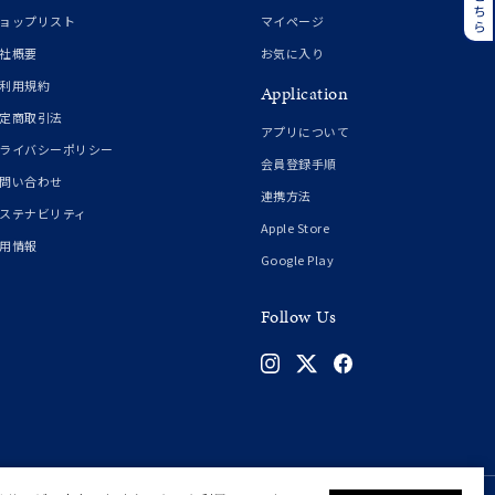
誕生石
6月の誕生石
ョップリスト
マイページ
月の誕生石
12月の誕生石
社概要
お気に入り
利用規約
Application
ムーン
フラワー
定商取引法
アプリについて
ライバシーポリシー
会員登録手順
問い合わせ
連携方法
イエロー
ブラウン
ステナビリティ
Apple Store
用情報
Google Play
シンプル
ユニセックス
Follow Us
結婚式
推し活
クション