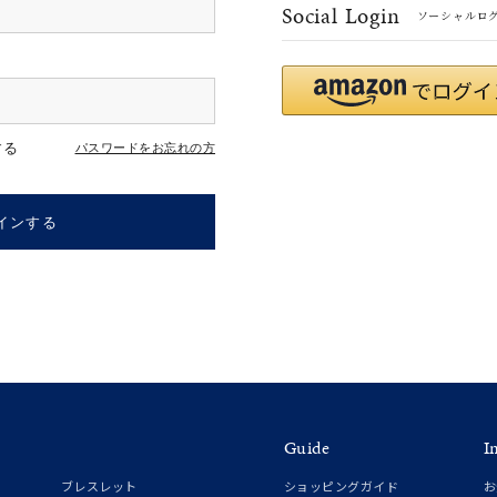
Social Login
ソーシャルロ
r
#ダイヤモンド ネックレス
#くまのプーさん
#エタニティ
#
する
パスワードをお忘れの方
インする
ナ
K18
K10
K7
ゴールド
シルバー
ステ
Guide
I
ーカラー
ピンクカラー
ホワイトカラー
トリプルカラー
ブレスレット
ショッピングガイド
お