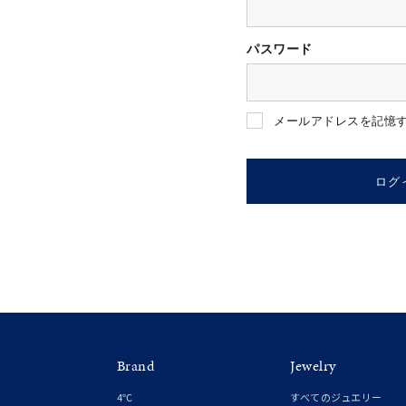
パスワード
人気検索キーワード
#summe
メールアドレスを記憶
ブランド
ログ
カテゴリー
素材
プラチ
Brand
Jewelry
カラー
イエロ
4℃
すべてのジュエリー