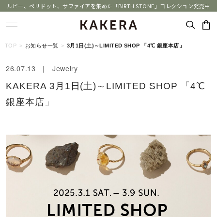
ルビー、ペリドット、サファイアを集めた「BIRTH STONE」コレクション発売中
キーワードで検索する
TOP
お知らせ一覧
3月1日(土)～LIMITED SHOP 「4℃ 銀座本店」
26.07.13 | Jewelry
人気検索キーワード
KAKERA 3月1日(土)～LIMITED SHOP 「4℃
#ペア
#ハーフエタニティリング
#エタニティ
銀座本店」
#ダイヤモンド ネックレス
#eギフト
ブランド
KAKERA
カテゴリー
すべてのジュエリー
素材