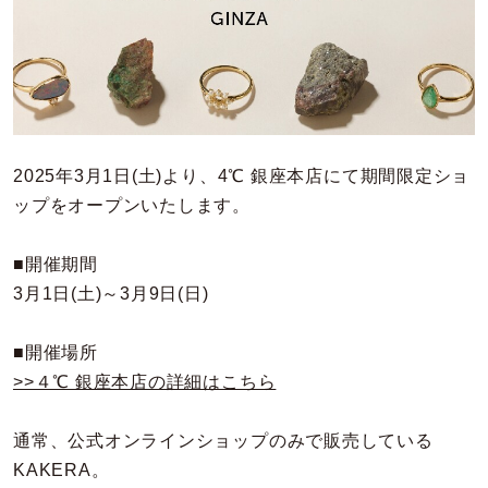
カラー
誕生石
モチーフ
2025年3月1日(土)より、4℃ 銀座本店にて期間限定ショ
石の色
ップをオープンいたします。
ファッションテイスト
■開催期間
3月1日(土)～3月9日(日)
着用シーン
■開催場所
コレクション
>>４℃ 銀座本店の詳細はこちら
レディース
通常、公式オンラインショップのみで販売している
～
リングサイズ
KAKERA。