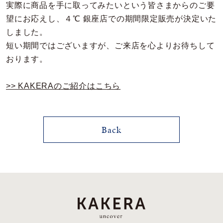
実際に商品を手に取ってみたいという皆さまからのご要
メンズ
望にお応えし、４℃ 銀座店での期間限定販売が決定いた
～
リングサイズ
しました。
短い期間ではございますが、ご来店を心よりお待ちして
価格
¥0
¥400,000
おります。
>> KAKERAのご紹介はこちら
在庫
在庫ありのみ
すべて表示
Back