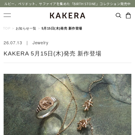
ルビー、ペリドット、サファイアを集めた「BIRTH STONE」コレクション発売中
キーワードで検索する
TOP
お知らせ一覧
5月15日(木)発売 新作登場
26.07.13 | Jewelry
人気検索キーワード
KAKERA 5月15日(木)発売 新作登場
#ペア
#ハーフエタニティリング
#エタニティ
#ダイヤモンド ネックレス
#eギフト
ブランド
KAKERA
カテゴリー
すべてのジュエリー
素材