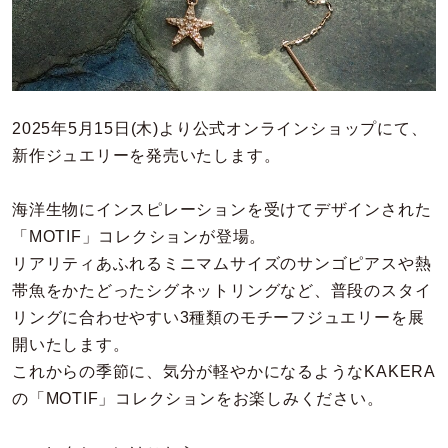
カラー
誕生石
モチーフ
2025年5月15日(木)より公式オンラインショップにて、
新作ジュエリーを発売いたします。
石の色
海洋生物にインスピレーションを受けてデザインされた
ファッションテイスト
「MOTIF」コレクションが登場。
リアリティあふれるミニマムサイズのサンゴピアスや熱
着用シーン
帯魚をかたどったシグネットリングなど、普段のスタイ
リングに合わせやすい3種類のモチーフジュエリーを展
コレクション
開いたします。
これからの季節に、気分が軽やかになるようなKAKERA
の「MOTIF」コレクションをお楽しみください。
レディース
～
リングサイズ