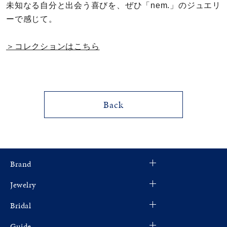
未知なる自分と出会う喜びを、ぜひ「nem.」のジュエリ
メンズ
ーで感じて。
～
リングサイズ
＞コレクションはこちら
価格
¥0
¥400,000
在庫
在庫ありのみ
すべて表示
Back
Brand
Jewelry
Bridal
Guide