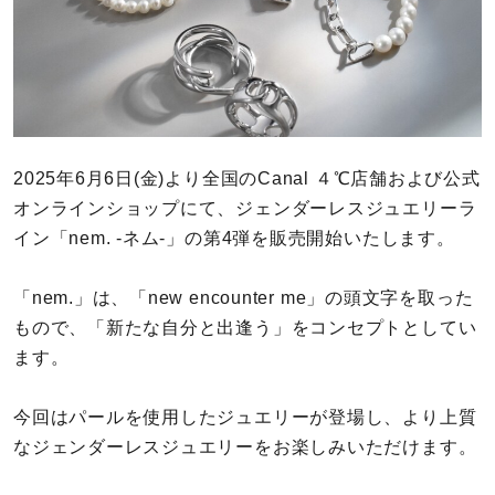
カラー
誕生石
モチーフ
2025年6月6日(金)より全国のCanal ４℃店舗および公式
石の色
オンラインショップにて、ジェンダーレスジュエリーラ
イン「nem. -ネム-」の第4弾を販売開始いたします。
ファッションテイスト
「nem.」は、「new encounter me」の頭文字を取った
着用シーン
もので、「新たな自分と出逢う」をコンセプトとしてい
ます。
コレクション
今回はパールを使用したジュエリーが登場し、より上質
レディース
なジェンダーレスジュエリーをお楽しみいただけます。
～
リングサイズ