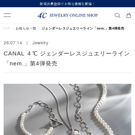
新規会員登録でお得な情報を配信！
キーワードで検索する
TOP
お知らせ一覧
ジェンダーレスジュエリーライン「nem.」第4弾発売
26.07.14 | Jewelry
人気検索キーワード
CANAL ４℃ ジェンダーレスジュエリーライン
#summer
#ダイヤモンド ネックレス
#くまのプーさん
「nem.」第4弾発売
#ペア
#エタニティ
ブランド
カテゴリー
すべてのジュエリー
素材