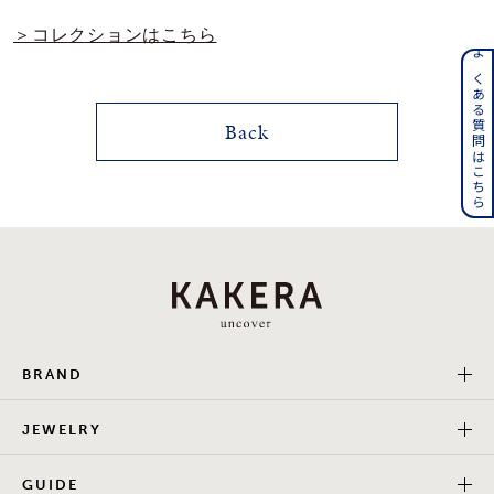
＞コレクションはこちら
メンズ
～
リングサイズ
よくある質問はこちら
価格
¥0
¥400,000
Back
在庫
在庫ありのみ
すべて表示
BRAND
JEWELRY
GUIDE