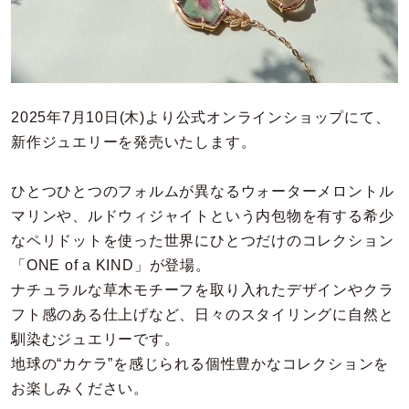
カラー
誕生石
モチーフ
2025年7月10日(木)より公式オンラインショップにて、
新作ジュエリーを発売いたします。
石の色
ひとつひとつのフォルムが異なるウォーターメロントル
ファッションテイスト
マリンや、ルドウィジャイトという内包物を有する希少
なペリドットを使った世界にひとつだけのコレクション
着用シーン
「ONE of a KIND」が登場。
ナチュラルな草木モチーフを取り入れたデザインやクラ
コレクション
フト感のある仕上げなど、日々のスタイリングに自然と
馴染むジュエリーです。
地球の“カケラ”を感じられる個性豊かなコレクションを
レディース
～
リングサイズ
お楽しみください。