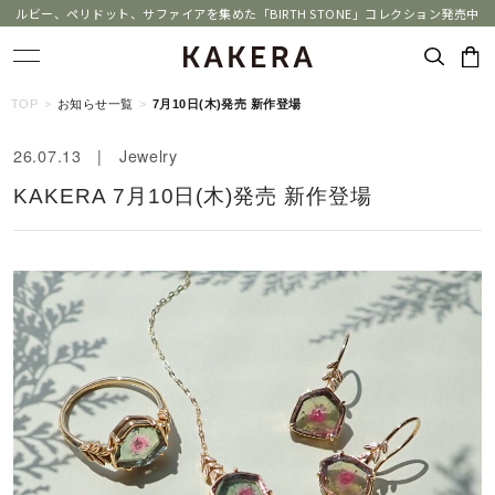
ルビー、ペリドット、サファイアを集めた「BIRTH STONE」コレクション発売中
キーワードで検索する
TOP
お知らせ一覧
7月10日(木)発売 新作登場
26.07.13 | Jewelry
人気検索キーワード
KAKERA 7月10日(木)発売 新作登場
#summer
#ダイヤモンド ネックレス
#くまのプーさん
#エタニティ
#ジュエリー
ブランド
KAKERA
カテゴリー
すべてのジュエリー
素材