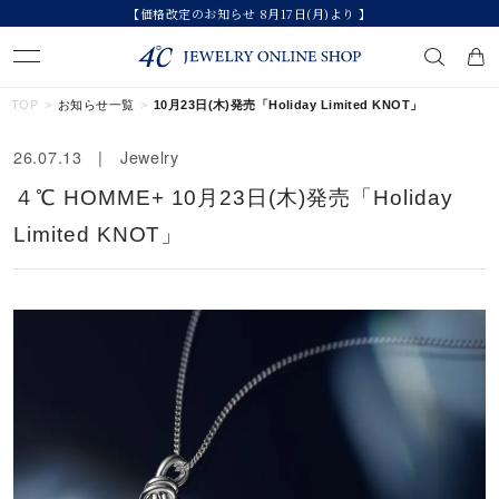
【価格改定のお知らせ 8月17日(月)より 】
キーワードで検索する
TOP
お知らせ一覧
10月23日(木)発売「Holiday Limited KNOT」
26.07.13 | Jewelry
人気検索キーワード
４℃ HOMME+ 10月23日(木)発売「Holiday
#ペア
#ハーフエタニティリング
#エタニティ
Limited KNOT」
#ダイヤモンド ネックレス
#eギフト
ブランド
カテゴリー
すべてのジュエリー
素材