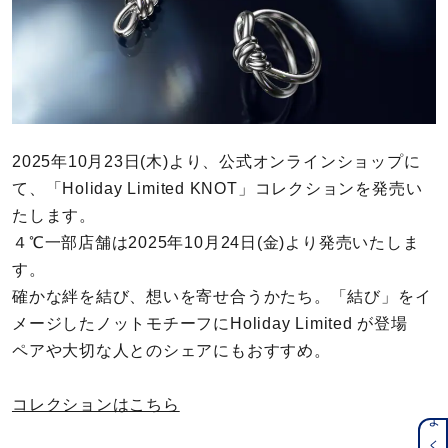
カラー
誕生石
モチーフ
2025年10月23日(木)より、公式オンラインショップに
石の色
て、「Holiday Limited KNOT」コレクションを発売い
たします。
ファッションテイスト
４℃一部店舗は2025年10月24日(金)より発売いたしま
す。
着用シーン
確かな絆を結び、想いを寄せ合うかたち。「結び」をイ
メージしたノットモチーフにHoliday Limited が登場
コレクション
ペアや大切な人とのシェアにもおすすめ。
レディース
コレクションはこちら
～
リングサイズ