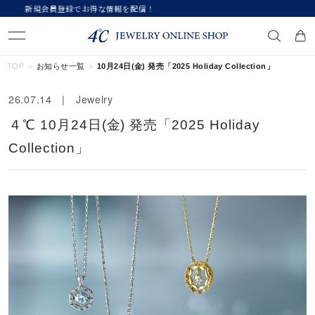
【価格改定のお知らせ 8月17日(月)より 】
キーワードで検索する
TOP
お知らせ一覧
10月24日(金) 発売「2025 Holiday Collection」
26.07.14 | Jewelry
人気検索キーワード
４℃ 10月24日(金) 発売「2025 Holiday
#summer
#ペア
#ダイヤモンド ネックレス
#エタニティ
Collection」
#くまのプーさん
ブランド
カテゴリー
すべてのジュエリー
素材