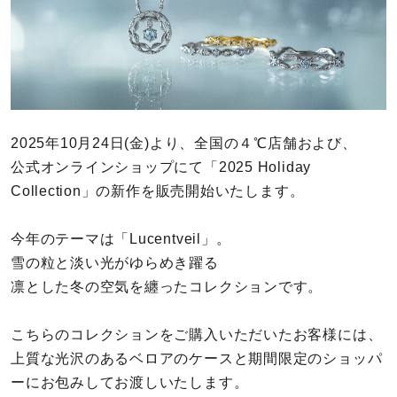
カラー
誕生石
モチーフ
2025年10月24日(金)より、全国の４℃店舗および、
石の色
公式オンラインショップにて「2025 Holiday
Collection」の新作を販売開始いたします。
ファッションテイスト
今年のテーマは「Lucentveil」。
着用シーン
雪の粒と淡い光がゆらめき躍る
凛とした冬の空気を纏ったコレクションです。
コレクション
こちらのコレクションをご購入いただいたお客様には、
レディース
上質な光沢のあるベロアのケースと期間限定のショッパ
～
リングサイズ
ーにお包みしてお渡しいたします。