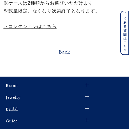
※ケースは2種類からお選びいただけます
メンズ
※数量限定、なくなり次第終了となります。
～
よくある質問はこちら
リングサイズ
＞コレクションはこちら
価格
¥0
¥400,000
Back
在庫
在庫ありのみ
すべて表示
Brand
Jewelry
Bridal
Guide