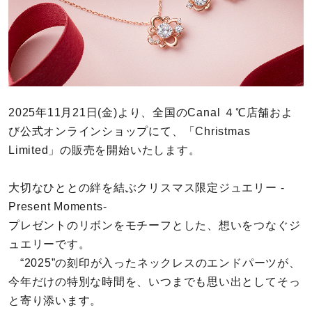
カラー
誕生石
モチーフ
2025年11月21日(金)より、全国のCanal ４℃店舗およ
石の色
び公式オンラインショップにて、「Christmas
Limited」の販売を開始いたします。
ファッションテイスト
大切なひととの絆を結ぶクリスマス限定ジュエリー -
着用シーン
Present Moments-
プレゼントのリボンをモチーフとした、想いをつなぐジ
コレクション
ュエリーです。
“2025”の刻印が入ったネックレスのエンドパーツが、
レディース
今年だけの特別な時間を、いつまでも思い出としてそっ
～
リングサイズ
と寄り添います。