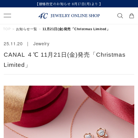
【価格改定のお知らせ 8月17日(月)より 】
キーワードで検索する
TOP
お知らせ一覧
11月21日(金)発売「Christmas Limited」
25.11.20 | Jewelry
人気検索キーワード
CANAL ４℃ 11月21日(金)発売「Christmas
#summer
#ペア
#ダイヤモンド ネックレス
#エタニティ
Limited」
#くまのプーさん
ブランド
カテゴリー
すべてのジュエリー
素材