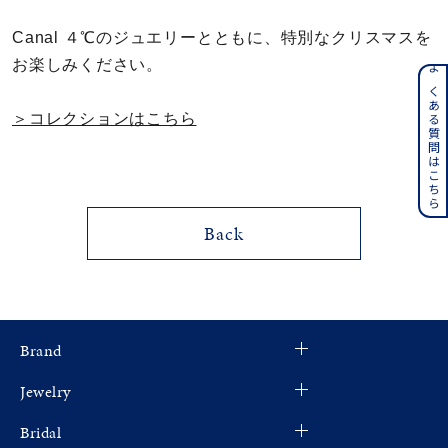
メンズ
Canal ４℃のジュエリーとともに、特別なクリスマスを
～
リングサイズ
お楽しみください。
よくある質問はこちら
価格
¥0
¥400,000
＞コレクションはこちら
在庫
在庫ありのみ
すべて表示
Back
Brand
Jewelry
Bridal