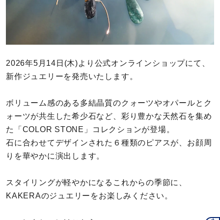
カラー
誕生石
モチーフ
2026年5月14日(木)より公式オンラインショップにて、
新作ジュエリーを発売いたします。
石の色
ボリューム感のある多結晶質のクォーツやオパールとク
ファッションテイスト
ォーツが共生した希少石など、彩り豊かな天然石を集め
た「COLOR STONE」コレクションが登場。
着用シーン
石に合わせてデザインされた６種類のピアスが、お顔周
りを華やかに演出します。
コレクション
スタイリングが軽やかになるこれからの季節に、
KAKERAのジュエリーをお楽しみください。
レディース
～
リングサイズ