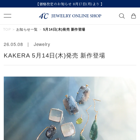
【価格改定のお知らせ 8月17日(月)より 】
キーワードで検索する
TOP
お知らせ一覧
5月14日(木)発売 新作登場
26.05.08 | Jewelry
人気検索キーワード
KAKERA 5月14日(木)発売 新作登場
#summer
#ダイヤモンド ネックレス
#くまのプーさん
#ペア
#エタニティ
ブランド
カテゴリー
すべてのジュエリー
素材