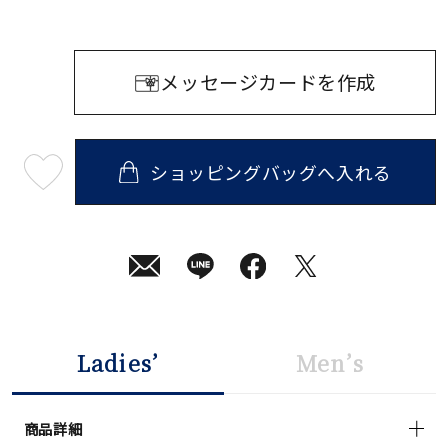
メッセージカードを作成
ショッピングバッグへ入れる
最
短
08
月
07
日
(金)
発
送
¥34,100
(tax
in)
Ladies’
Men’s
商品詳細