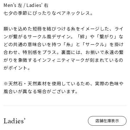
着用シーン
Men’s 左 / Ladies’ 右
七夕の季節にぴったりなペアネックレス。
コレクション
願いを込めた短冊を結びつける糸をイメージした、ライ
ンが繋がるサークル風デザイン。「絆」や「繋がり」な
レディース
どの共通の意味合いを持つ「糸」と「サークル」を掛け
～
リングサイズ
合わせ、特別感をプラス。裏面には、お揃いで永遠の繋
がりを象徴するインフィニティマークが刻まれているの
がポイント。
メンズ
～
リングサイズ
※天然石・天然素材を使用しているため、実際の色味や
風合いが異なる場合がございます。
価格
¥0
¥400,
Ladies’
在庫
在庫ありのみ
すべて表示
店舗在庫表示