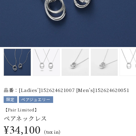
素材
カラー
誕生石
モチーフ
品番：[Ladies’]152624621007 [Men’s]152624620051
石の色
限定
ペアジュエリー
【Pair Limited】
ファッションテイス
ト
ペアネックレス
¥34,100
(tax in)