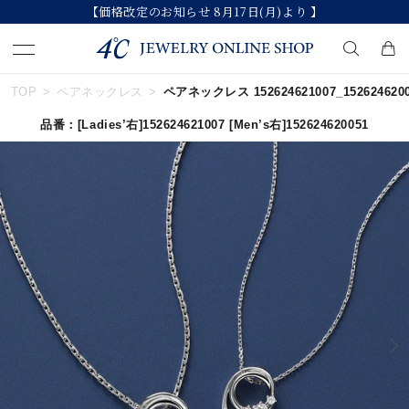
【価格改定のお知らせ 8月17日(月)より 】
TOP
ペアネックレス
ペアネックレス 152624621007_152624620
キーワードで検索する
品番：
[Ladies’右]152624621007
[Men’s右]152624620051
人気検索キーワード
#ペア
#eギフト
#ハーフエタニティリング
#刻印可
#メンズ ネックレス
ブランド
カテゴリー
すべてのジュエリー