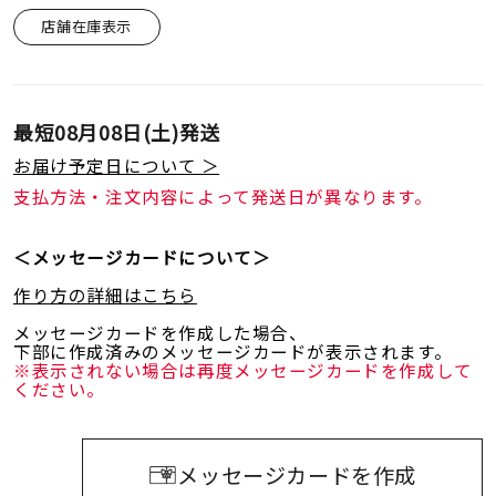
着用シーン
店舗在庫表示
コレクション
最短
08月08日(土)
発送
レディース
お届け予定日について ＞
～
リングサイズ
支払方法・注文内容によって発送日が異なります。
＜メッセージカードについて＞
メンズ
～
リングサイズ
作り方の詳細はこちら
メッセージカードを作成した場合、
下部に作成済みのメッセージカードが表示されます。
価格
¥0
¥400,
※表示されない場合は再度メッセージカードを作成して
ください。
在庫
在庫ありのみ
すべて表示
メッセージカードを作成