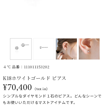
素材
カラー
誕生石
モチーフ
４℃ 品番：111011153202
石の色
K18ホワイトゴールド ピアス
¥70,400
ファッションテイス
(tax in)
ト
シンプルなダイヤモンド１石のピアス。どんなシーンで
もお使いいただけるマストアイテムです。