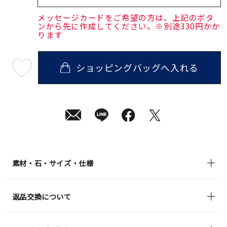
メッセージカードをご希望の方は、上記のボタ
ンから先に作成してください。※別途330円かか
ります
ショッピングバッグへ入れる
最
短
08
月
08
日
(土)
発
送
¥70,400
(tax
in)
素材・石・サイズ・仕様
返品交換について