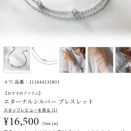
素材
カラー
誕生石
モチーフ
４℃ 品番：111444131801
石の色
【おすすめアイテム】
エターナルシルバー ブレスレット
ファッションテイス
スタッフレビューを見る (1)
ト
¥16,500
(tax in)