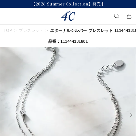
【2026 Summer Collection】発売中
TOP
ブレスレット
エターナルシルバー ブレスレット 1114441318
キーワードで検索する
品番：111444131801
人気検索キーワード
#summer
#ダイヤモンド ネックレス
#くまのプーさん
#ペア
#エタニティ
ブランド
４℃
カテゴリー
すべてのジュエリー