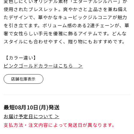
着用シーン
変色しにくいオリジナル素材「エターナルシルバー」が
使用されたブレスレット。爽やかさと上品さを兼ね備え
たデザインで、華やかなキュービックジルコニアが魅力
コレクション
を引き立てます。ボリューム感のある2連チェーンが、華
奢で女性らしい手元を優雅に飾るアイテムです。どんな
レディース
スタイルにも合わせやすく、贈り物にもおすすめです。
～
リングサイズ
【カラー違い】
ピンクゴールドカラーはこちら ＞
メンズ
～
リングサイズ
店舗在庫表示
価格
¥0
¥400,
最短
08月10日(月)
発送
お届け予定日について ＞
在庫
在庫ありのみ
すべて表示
支払方法・注文内容によって発送日が異なります。