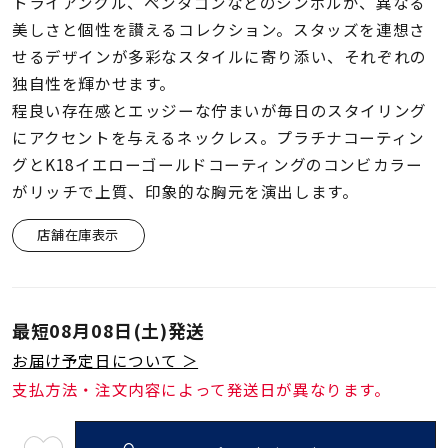
着用シーン
トライアングル、ペンタゴンなどのシンボルが、異なる
美しさと個性を讃えるコレクション。スタッズを連想さ
せるデザインが多彩なスタイルに寄り添い、それぞれの
コレクション
独自性を輝かせます。
程良い存在感とエッジーな佇まいが毎日のスタイリング
レディース
にアクセントを与えるネックレス。プラチナコーティン
～
リングサイズ
グとK18イエローゴールドコーティングのコンビカラー
がリッチで上質、印象的な胸元を演出します。
メンズ
店舗在庫表示
～
リングサイズ
最短
08月08日(土)
発送
価格
¥0
¥400,
お届け予定日について ＞
支払方法・注文内容によって発送日が異なります。
在庫
在庫ありのみ
すべて表示