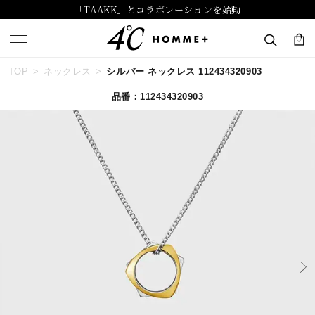
「TAAKK」とコラボレーションを始動
TOP
ネックレス
シルバー ネックレス 112434320903
キーワードで検索する
品番：112434320903
人気検索キーワード
#ペア
#ハーフエタニティリング
#エタニティ
#ダイヤモンド ネックレス
#eギフト
ブランド
４℃ HOMME+
カテゴリー
すべてのジュエリー