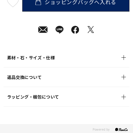
ショッピングバッグへ入れる
最
短
08
月
08
日
(土)
発
送
¥28,600
(tax
in)
素材・石・サイズ・仕様
返品交換について
ラッピング・梱包について