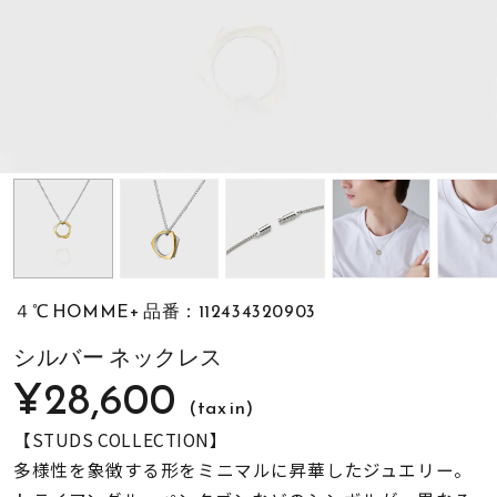
素材
カラー
誕生石
モチーフ
４℃ HOMME+ 品番：112434320903
石の色
シルバー ネックレス
¥28,600
(tax in)
ファッションテイス
ト
【STUDS COLLECTION】
多様性を象徴する形をミニマルに昇華したジュエリー。