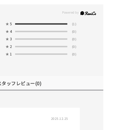
★
5
(1)
★
4
(0)
★
3
(0)
★
2
(0)
★
1
(0)
キーワードで検索する
スタッフレビュー
(0)
さん
2025.12.25