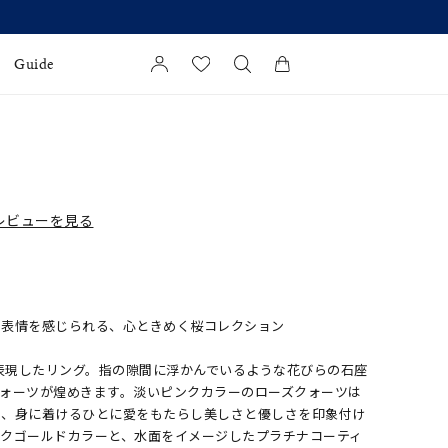
中
Guide
カートに商品がありません。
l Jewelry
証
レビューを見る
ダルサービス
ダルリングの選び方
な表情を感じられる、心ときめく桜コレクション
現したリング。指の隙間に浮かんでいるような花びらの石座
クォーツが煌めきます。淡いピンクカラーのローズクォーツは
し、身に着けるひとに愛をもたらし美しさと優しさを印象付け
ンクゴールドカラーと、水面をイメージしたプラチナコーティ