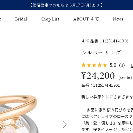
【2026 Summer Collection】発売
t
Bridal
Shop List
ABOUT ４℃
News
４℃ 品番：112514141901
リング
Fashion Jewelry
Brida
シルバー リング
イヤリング
ジュエリーケア
永久保
5.0
（1）
バングル
¥24,200
法人のお客様
ブライ
(tax in)
ペアブレスレット
ブライ
品番：112514141901
その他のアイテム
新しい季節と共にさまざま
水面に漂う桜の花びらを表
にはペアシェイプのローズ
『美・愛・優しさ』を意味
ます。桜をイメージしたピ