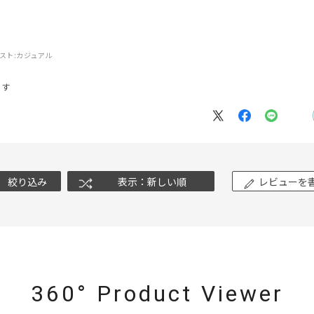
スト:
カジュアル
ナ
K18
K10
K7
ゴールド
シルバー
ステ
です
ーカラー
ピンクカラー
ホワイトカラー
トリプルカラー
誕生石
2月の誕生石
3月の誕生石
4月の誕生石
5月の
誕生石
8月の誕生石
9月の誕生石
10月の誕生石
11
絞り込み
表示：新しい順
レビューを
リセット
絞り込んで検索する
ハート
一粒
三石
パヴェ
ライン
馬蹄
ダブルループ
星座
イニシャル
リボン
その他
ホワイト
ピンク
パープル
ブルー
グリーン
360° Product Viewer
マルチカラー