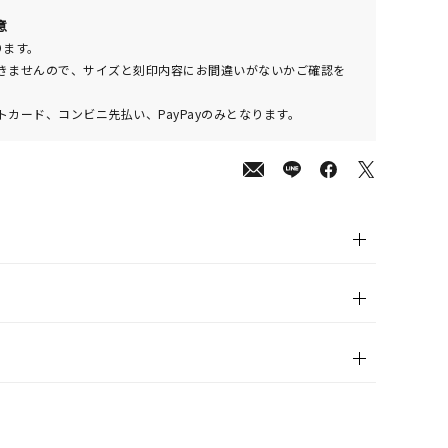
00
意
(tax
ります。
in)
きませんので、サイズと刻印内容にお間違いがないかご確認を
カード、コンビニ先払い、PayPayのみとなります。