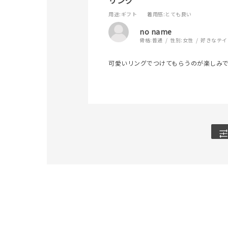
カテゴリー
用途
:ギフト
着用感
:とても良い
no name
骨格:
普通
性別:
女性
好きなテイ
素材
プラチ
可愛いリングでつけてもらうのが楽しみ
カラー
イエロ
1月の
誕生石
7月の
しずく
モチーフ
クロス
クリア
石の色
レッド