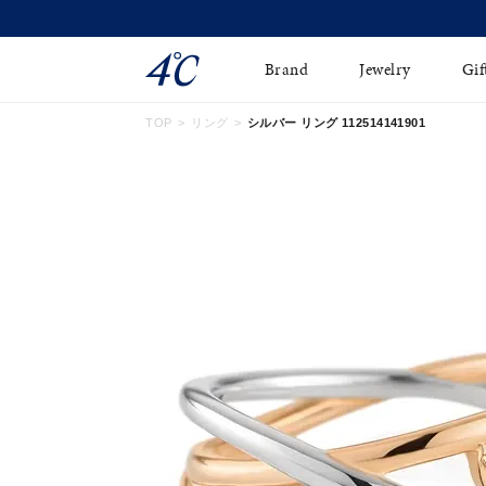
Brand
Jewelry
Gif
TOP
リング
シルバー リング 112514141901
ネックレス
ネックレスチェ-ン
Online Shop
ピンキーリング
ピアス
ショッピングガイド
イヤーカフ
ブレスレット
よくあるご質問
ペアネックレス
ペアリング
オンライン限定ジュエ
誕生石
リー
すべてのアイテム
ブライダルリング
はこちら