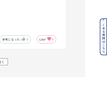
ンレス
よくある質問はこちら
その他
参考になった
0
Like!
0
誕生石
6月の誕生石
月の誕生石
12月の誕生石
書く
ムーン
フラワー
イエロー
ブラウン