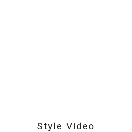
ニン
エレガント
カジュアル
フォーマル
モード
ス
ご褒美
記念日
誕生日
気分転換
デート
ジュエリー
腕周りジュエリー
ペアジュエリー
ベストセレ
ンラインショップ限定
～
～
¥400,00
Style Video