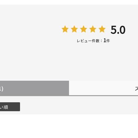
5.0
1
レビュー件数：
件
1)
r
#ペア
#ダイヤモンド ネックレス
#エタニティ
#くまのプー
い順