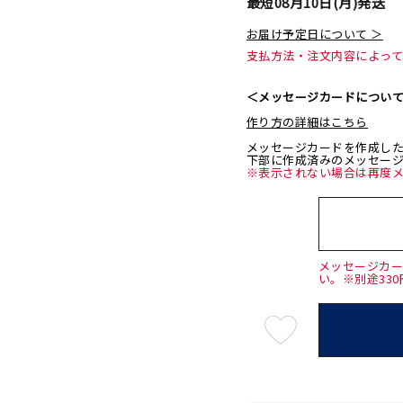
最短
08月10日(月)
発送
お届け予定日について ＞
支払方法・注文内容によっ
＜メッセージカードについ
作り方の詳細はこちら
メッセージカードを作成し
下部に作成済みのメッセー
※表示されない場合は再度
メッセージカ
い。※別途33
最
短
08
月
10
日
(月)