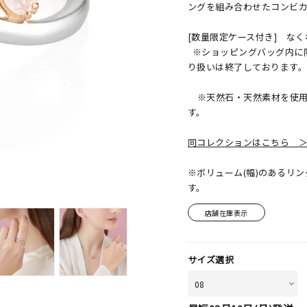
ングを組み合わせたコンビ
[数量限定ケース付き] な
※ショッピングバッグ内に
り扱いは終了しております
※天然石・天然素材を使用
す。
同コレクションはこちら 
※ボリューム(幅)のあるリ
す。
店舗在庫表示
サイズ選択