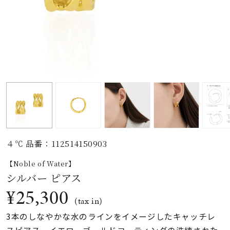
素材
カラー
誕生石
モチーフ
４℃ 品番：112514150903
石の色
【Noble of Water】
シルバー ピアス
ファッションテイス
¥25,300
ト
(tax in)
3本のしなやかな水のラインをイメージしたキャッチレ