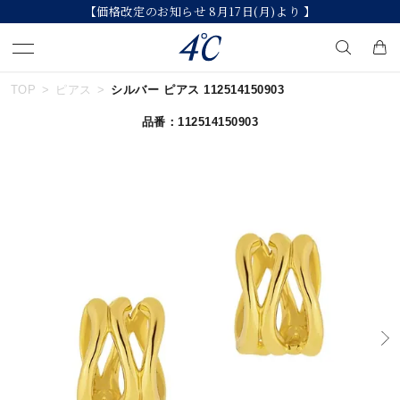
【価格改定のお知らせ 8月17日(月)より 】
TOP
ピアス
シルバー ピアス 112514150903
キーワードで検索する
品番：112514150903
人気検索キーワード
#ペア
#ハーフエタニティリング
#エタニティ
#ダイヤモンド ネックレス
#eギフト
ブランド
４℃
カテゴリー
すべてのジュエリー