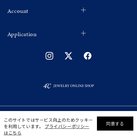
Account
Application
©F.D.C.PRODUCTS INC.
ギフトをお探しですか？
このサイトではサービス向上のためクッキー
同意する
を利用しています。
プライバシーポリシー
リセット
絞り込んで検索する
はこちら
eギフトで
贈る