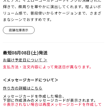
スピアス。イエローゴールドコーティングの洗練された
着用シーン
輝きで、顔周りを華やかに演出してくれます。程よいボ
リューム感で、普段使いからオケージョンまで、さまざ
コレクション
まなシーンでおすすめです。
店舗在庫表示
レディース
～
リングサイズ
最短
08月08日(土)
発送
メンズ
～
お届け予定日について ＞
リングサイズ
支払方法・注文内容によって発送日が異なります。
価格
＜メッセージカードについて＞
¥0
¥400,
作り方の詳細はこちら
メッセージカードを作成した場合、
在庫
在庫ありのみ
すべて表示
下部に作成済みのメッセージカードが表示されます。
※表示されない場合は再度メッセージカードを作成して