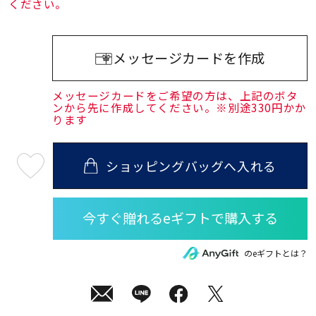
ください。
メッセージカードを作成
メッセージカードをご希望の方は、上記のボタ
ンから先に作成してください。※別途330円かか
ります
ショッピングバッグへ入れる
最
短
08
月
08
日
(土)
発
送
¥25,300
のeギフトとは？
(tax
in)