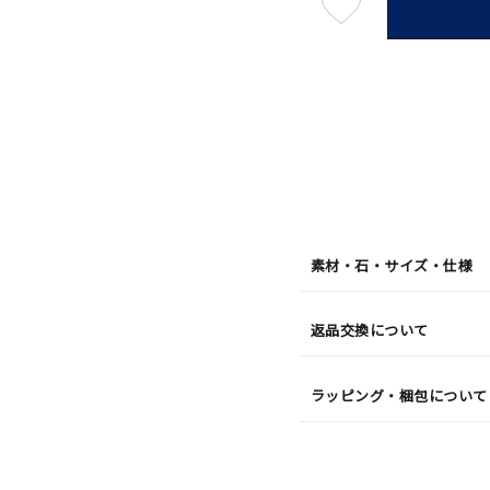
最
短
08
月
08
日
(土)
発
送
¥28,6
素材・石・サイズ・仕様
返品交換について
ラッピング・梱包について