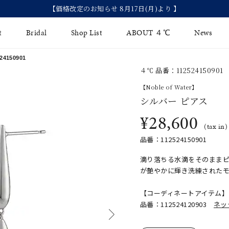
【2026 S
t
Bridal
Shop List
ABOUT ４℃
News
24150901
４℃ 品番：112524150901
リング
Fashion Jewelry
Brida
【Noble of Water】
イヤリング
シルバー ピアス
ジュエリーケア
永久保
¥28,600
バングル
法人のお客様
ブライ
(tax in)
品番：112524150901
ペアブレスレット
ブライ
滴り落ちる水滴をそのまま
その他のアイテム
が艶やかに輝き洗練された
【コーディネートアイテム】
品番：112524120903
ネッ