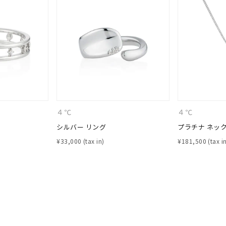
ナ
K18
K10
K7
ゴールド
シルバー
ステ
ーカラー
ピンクカラー
ホワイトカラー
トリプルカラー
誕生石
2月の誕生石
3月の誕生石
4月の誕生石
5月の
４℃
４℃
誕生石
8月の誕生石
9月の誕生石
10月の誕生石
11
シルバー リング
プラチナ ネッ
¥
33,000
¥
181,500
リセット
絞り込んで検索する
ハート
一粒
三石
パヴェ
ライン
馬蹄
ダブルループ
星座
イニシャル
リボン
その他
ホワイト
ピンク
パープル
ブルー
グリーン
マルチカラー