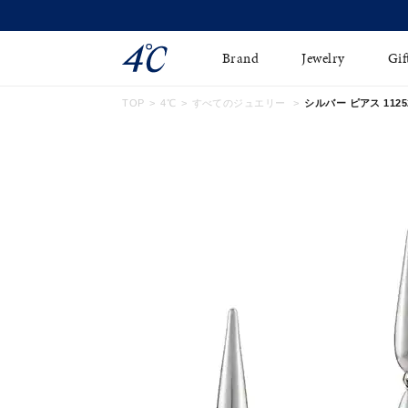
Brand
Jewelry
Gif
TOP
4℃
すべてのジュエリー
シルバー ピアス
1125
ネックレス
ネックレスチェ-ン
Online Shop
ピンキーリング
ピアス
ショッピングガイド
イヤーカフ
ブレスレット
よくあるご質問
ペアネックレス
ペアリング
オンライン限定ジュエ
誕生石
リー
すべてのアイテム
ブライダルリング
はこちら