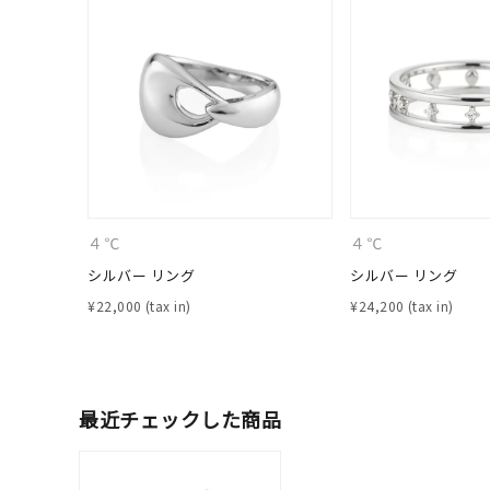
カテゴリー
素材
プラチ
カラー
イエロ
1月の
４℃
４℃
誕生石
7月の
シルバー リング
シルバー リング
¥
22,000
¥
24,200
しずく
モチーフ
クロス
最近チェックした商品
クリア
石の色
レッド