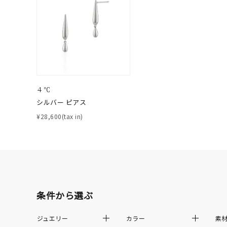
ファッションテイスト
フェミ
着用シーン
オフィ
耳周り
コレクション
公式オ
４℃
シルバー ピアス
レディース
¥28,600(tax in)
リングサイズ
メンズ
リングサイズ
条件から選ぶ
価格
¥0
ジュエリー
カラー
素