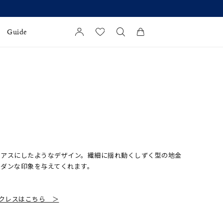
ummer Collection】発売中
Guide
カートに商品がありません。
l Jewelry
証
ダルサービス
ダルリングの選び方
ピアスにしたようなデザイン。繊細に揺れ動くしずく型の地金
モダンな印象を与えてくれます。
クレスはこちら ＞