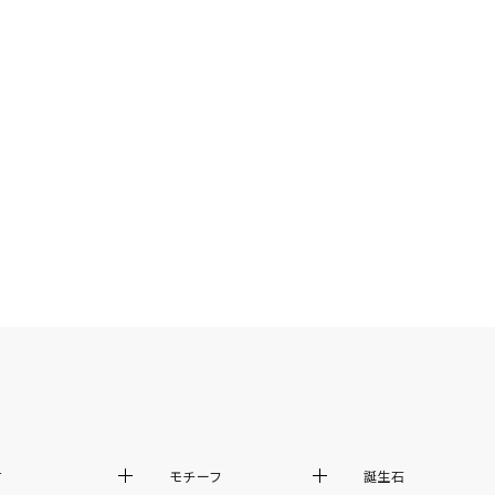
ニン
エレガント
カジュアル
フォーマル
モード
ス
ご褒美
記念日
誕生日
気分転換
デート
ジュエリー
腕周りジュエリー
ペアジュエリー
ベストセレ
ンラインショップ限定
～
～
¥400,00
材
モチーフ
誕生石