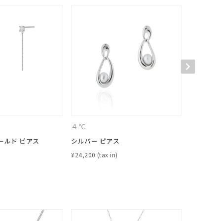
キーワードで検索する
４℃
４℃
ールド ピアス
シルバー ピアス
K18イエ
¥
24,200
¥
143,000
#eギフト