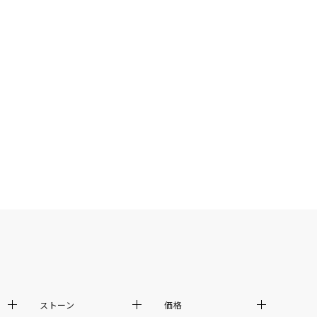
シンプル
ユニセックス
結婚式
推し活
クション
0
ストーン
価格