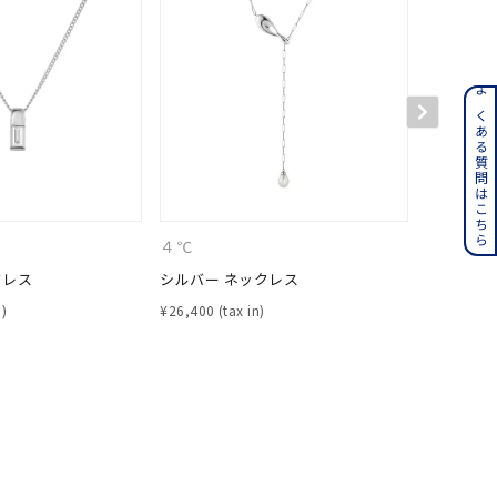
ンレス
よくある質問はこちら
その他
誕生石
6月の誕生石
４℃
４℃
月の誕生石
12月の誕生石
クレス
シルバー ネックレス
シルバー 
¥
26,400
¥
39,600
ムーン
フラワー
イエロー
ブラウン