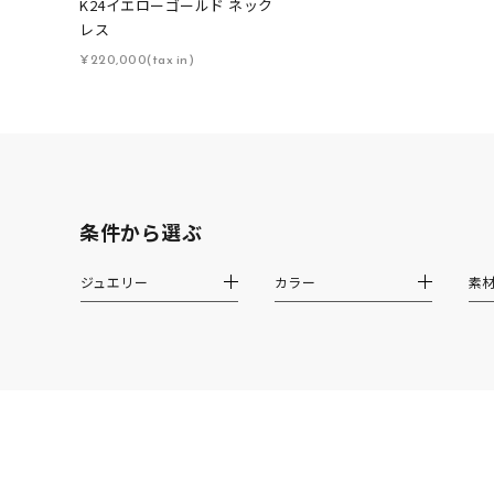
K24イエローゴールド ネック
カテゴリー
レス
¥220,000(tax in)
素材
プラチ
カラー
イエロ
条件から選ぶ
1月の
誕生石
7月の
ジュエリー
カラー
素
しずく
モチーフ
クロス
クリア
石の色
レッド