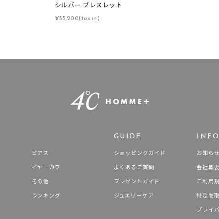
シルバー ブレスレット
庫ありのみ
すべて表示
¥35,200(tax in)
GUIDE
INF
ピアス
ショッピングガイド
お知ら
イヤーカフ
よくあるご質問
会社概
その他
プレゼントガイド
ご利用
ランキング
ジュエリーケア
特定商
プライ