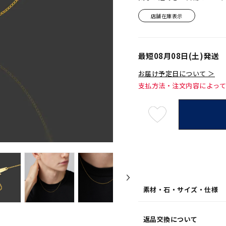
店舗在庫表示
最短
08月08日(土)
発送
お届け予定日について ＞
支払方法・注文内容によっ
最
短
08
月
08
日
(土)
発
送
¥220
素材・石・サイズ・仕様
返品交換について