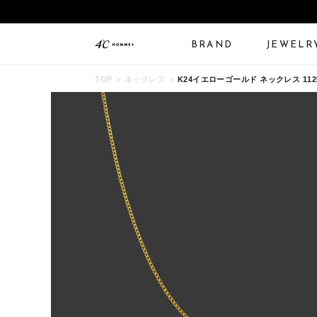
BRAND
JEWELR
TOP
ネックレス
K24イエローゴールド ネックレス 11254
ALL JEWELRY
LIMITED JEWELRY
N
BANGLE
BRACELET
B