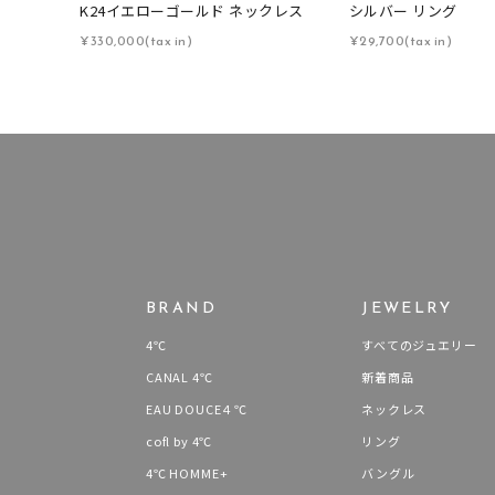
K24イエローゴールド ネックレス
シルバー リング
在庫
在
¥330,000(tax in)
¥29,700(tax in)
BRAND
JEWELRY
4℃
すべてのジュエリー
CANAL 4℃
新着商品
EAU DOUCE４℃
ネックレス
cofl by 4℃
リング
4℃ HOMME+
バングル