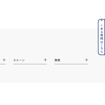
ンレス
よくある質問はこちら
その他
誕生石
6月の誕生石
月の誕生石
12月の誕生石
ストーン
価格
ムーン
フラワー
イエロー
ブラウン