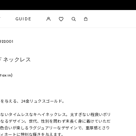
T
GUIDE
カートに商品がありません。
22001
ド ネックレス
tax in)
を与える、24金リュクスゴールド。
れないタイムレスなキヘイネックレス。太すぎない程良いボリ
くなるデザイン。世代、性別を問わず末長く身に着けていただ
い色合いが楽しるラグジュアリーなデザインで、重厚感とさり
ディネートに特別な輝きを与えます。