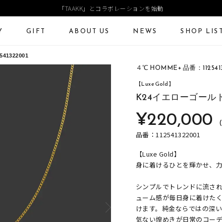
「TAAKK」とコラボレーションを始動
Y
GIFT
ABOUT US
NEWS
SHOP LIS
1322001
４℃ HOMME+ 品番：1125413
ECKLACE
NECKLACE CHAIN
RING
Online Shop
Fashion Jewelry
【Luxe Gold】
ANGLE
PIERCED EARRINGS
EAR CUFF
K24イエローゴール
ショッピングガイド
プレゼントガイド
¥220,000
よくあるご質問
ジュエリーケア
(
品番：112541322001
【Luxe Gold】
身に着けるひとを輝かせ、力
シンプルでトレンドに流さ
ューム感が毎日身に着けた
けます。純金ならではの深
気ない煌めきが日常のコー