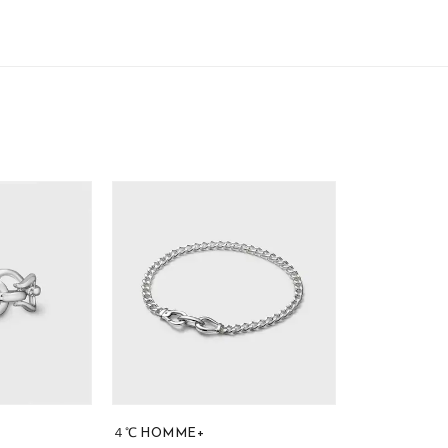
ニン
エレガント
カジュアル
フォーマル
モード
ス
ご褒美
記念日
誕生日
気分転換
デート
ジュエリー
腕周りジュエリー
ペアジュエリー
ベストセレ
ンラインショップ限定
～
～
¥400,00
４℃ HOMME+