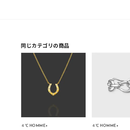
ファッションテイスト
フェミ
着用シーン
オフィ
耳周り
同じカテゴリの商品
コレクション
公式オ
レディース
リングサイズ
メンズ
リングサイズ
価格
¥0
４℃ HOMME+
４℃ HOMME+