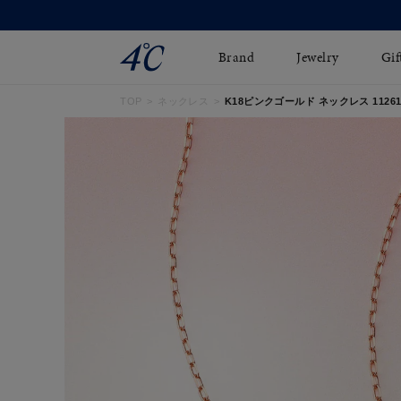
Brand
Jewelry
Gif
TOP
ネックレス
K18ピンクゴールド ネックレス 112611
ネックレス
ネックレスチェ-ン
Online Shop
ピンキーリング
ピアス
ショッピングガイド
イヤーカフ
ブレスレット
よくあるご質問
ペアネックレス
ペアリング
オンライン限定ジュエ
誕生石
リー
すべてのアイテム
ブライダルリング
はこちら