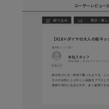
ユーザーレビュー
(
絞り込み
表示：新し
【K18×ダイヤの大人の桜ネッ
着用感
:とても良い
本社スタッフ
骨格:
普通
好きなテイスト:
フェ
桜の花びらを一枚切り取ったような、シ
人気検索キーワード
#ペア
大人の女性にふさわしい品格をプラスして
季節や流行に左右されず、永く愛用でき
ブランド