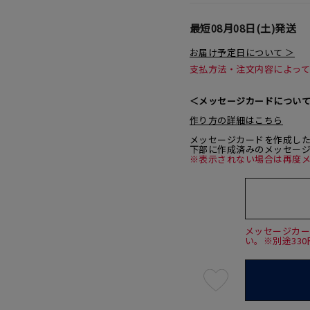
最短
08月08日(土)
発送
お届け予定日について ＞
支払方法・注文内容によっ
＜メッセージカードについ
作り方の詳細はこちら
メッセージカードを作成し
下部に作成済みのメッセー
※表示されない場合は再度
メッセージカ
い。※別途33
最
短
08
月