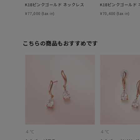
K18ピンクゴールド ネックレス
K18ピンクゴールド
ファッションテイスト
フェミ
¥
77,000
¥
70,400
着用シーン
オフィ
こちらの商品もおすすめです
耳周り
コレクション
公式オ
レディース
リングサイズ
メンズ
リングサイズ
価格
¥0
４℃
４℃