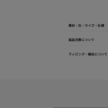
08
日
(土)
発
送
¥79,2
素材・石・サイズ・仕様
返品交換について
ラッピング・梱包について