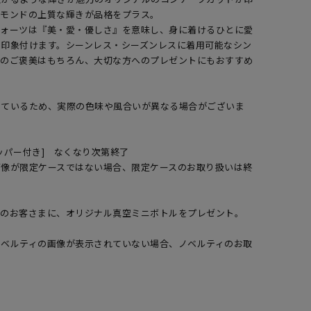
ヤモンドの上質な輝きが品格をプラス。
クォーツは『美・愛・優しさ』を意味し、身に着けるひとに愛
を印象付けます。シーンレス・シーズンレスに着用可能なシン
へのご褒美はもちろん、大切な方へのプレゼントにもおすすめ
しているため、実際の色味や風合いが異なる場合がございま
ッパー付き] なくなり次第終了
画像が限定ケースではない場合、限定ケースのお取り扱いは終
入のお客さまに、オリジナル真空ミニボトルをプレゼント。
ノベルティの画像が表示されていない場合、ノベルティのお取
。