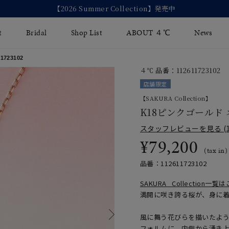
【2026 Summer Collection】発売中
t
Bridal
Shop List
ABOUT ４℃
News
723102
４℃ 品番：112611723102
リング
Fashion Jewelry
Brida
店舗限定
イヤリング
【SAKURA Collection】
ジュエリーケア
永久保
K18ピンクゴールド
バングル
法人のお客様
ブライ
スタッフレビューを見る (1
¥79,200
ペアブレスレット
ブライ
(tax in)
その他のアイテム
品番：112611723102
SAKURA Collection一
満開に咲き誇る桜が、身に
風に舞う花びらを描いたよう
フォルムに、内側から湧き