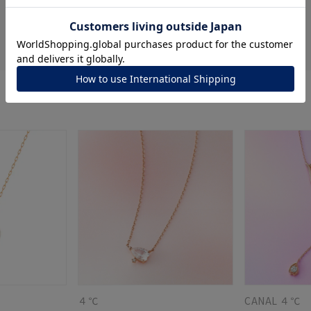
絞り込み
表示：新しい順
ナ
K18
K10
K7
ゴールド
シルバー
ステ
ーカラー
ピンクカラー
ホワイトカラー
トリプルカラー
誕生石
2月の誕生石
3月の誕生石
4月の誕生石
5月の
誕生石
8月の誕生石
9月の誕生石
10月の誕生石
11
リセット
絞り込んで検索する
ハート
一粒
三石
パヴェ
ライン
馬蹄
ダブルループ
星座
イニシャル
リボン
その他
ホワイト
ピンク
パープル
ブルー
グリーン
マルチカラー
４℃
CANAL ４℃