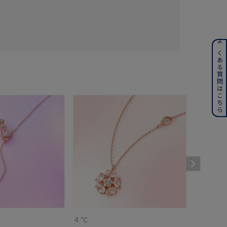
ンレス
よくある質問はこちら
その他
誕生石
6月の誕生石
月の誕生石
12月の誕生石
ムーン
フラワー
イエロー
ブラウン
４℃
４℃