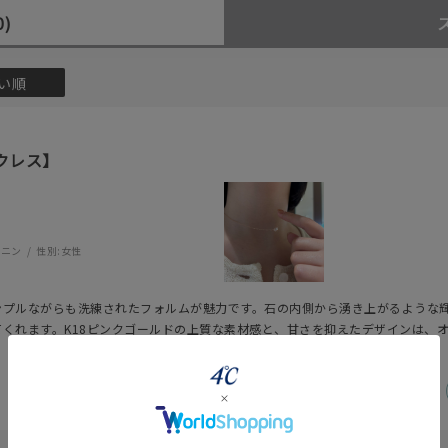
0)
い順
クレス】
ミニン
性別:
女性
ンプルながらも洗練されたフォルムが魅力です。石の内側から湧き上がるような
#eギフト
#ハーフエタニティリング
#刻印可
#メンズ ネックレス
くれます。K18ピンクゴールドの上質な素材感と、甘さを抑えたデザインは、
る「一生モノの桜ジュエリー」をお探しの方にぜひおすすめしたい一本です。