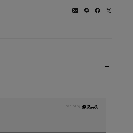
00
(tax
in)