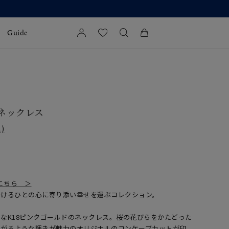
Guide
カートに商品がありません。
l Jewelry
証
 ネックレス
ダルサービス
)
ダルリングの選び方
覧はこちら ＞
着けるひとの心に寄り添い幸せを運ぶコレクション。
なK18ピンクゴールドのネックレス。桜の花びらをかたどった
上がるような輝きが魅力のオリジナルのコンケーブカットが印