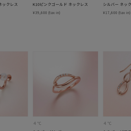
 ネックレス
K10ピンクゴールド ネックレス
シルバー ネッ
ニン
エレガント
カジュアル
フォーマル
モード
¥
39,600
¥
17,600
ス
ご褒美
記念日
誕生日
気分転換
デート
ジュエリー
腕周りジュエリー
ペアジュエリー
ベストセレ
ンラインショップ限定
～
～
¥400,00
４℃
４℃