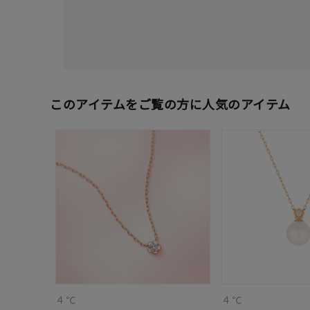
カテゴリー
素材
プラチ
このアイテムをご覧の方に人気のアイテム
カラー
イエロ
1月の
誕生石
7月の
しずく
モチーフ
クロス
クリア
石の色
レッド
４℃
４℃