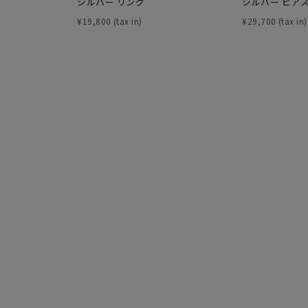
シルバー リング
シルバー ピア
庫ありのみ
すべて表示
¥
19,800
¥
29,700