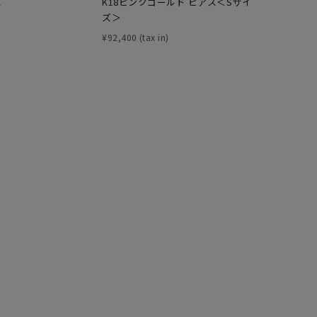
ス
K18ピンクゴールド ピアス＜Sサイ
K10ピン
ズ＞
¥
39,600
¥
92,400