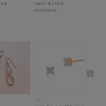
クレス
シルバー ネックレス
シルバー 
シンプル
ユニセックス
¥
35,200
¥
27,500
結婚式
推し活
クション
0
４℃
４℃