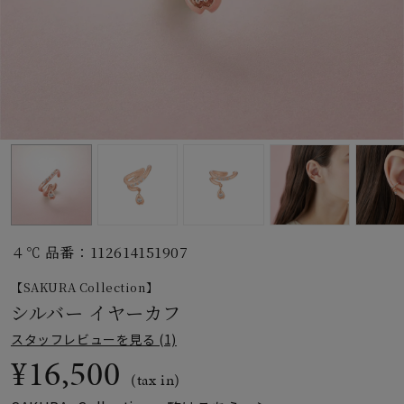
素材
カラー
誕生石
モチーフ
４℃ 品番：112614151907
石の色
【SAKURA Collection】
シルバー イヤーカフ
ファッションテイス
スタッフレビューを見る (1)
ト
¥16,500
(tax in)