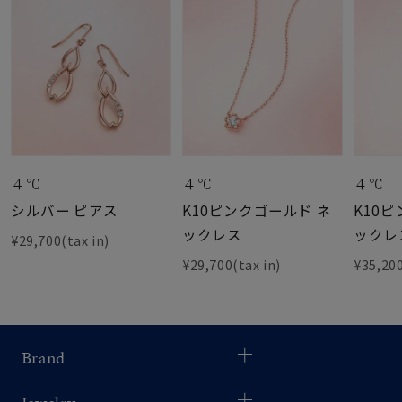
４℃
４℃
４℃
シルバー ピアス
K10ピンクゴールド ネ
K10
ックレス
ックレ
¥29,700(tax in)
¥29,700(tax in)
¥35,200
Brand