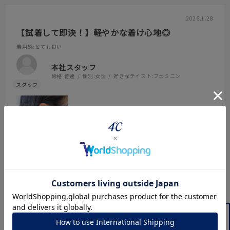
2026.1.28
【試着して即決！】軽やかな着け心地◎
着用感
:とても良い
本社スタッフ
骨格:
普通
性別:
女性
好きなテイスト:
フェミニン
花びらの揺れ感に心を掴まれる！
顔周りにふんわりと華やかさをプラスしてくれるイヤーカフ。
日常使いはもちろん、卒業や入学などのフォーマルなシーンにも大
活躍する予感！
参考になった
0
Like!
0