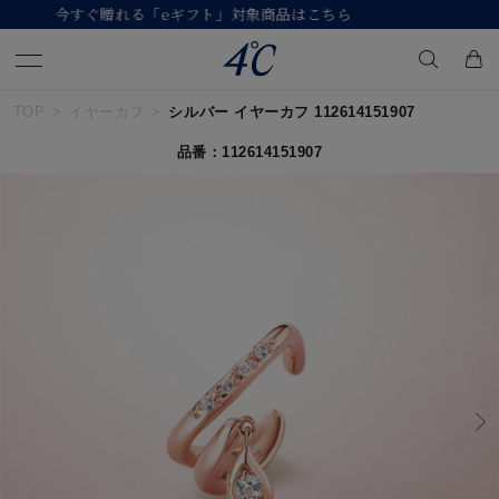
【価格改定のお知らせ 8月17日(月)より 】
TOP
イヤーカフ
シルバー イヤーカフ 112614151907
キーワードで検索する
品番：112614151907
人気検索キーワード
#summer
#ダイヤモンド ネックレス
#くまのプーさん
#ペア
#エタニティ
ブランド
４℃
カテゴリー
すべてのジュエリー