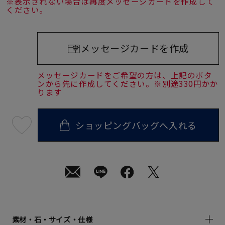
※表示されない場合は再度メッセージカードを作成して
ください。
メッセージカードを作成
メッセージカードをご希望の方は、上記のボタ
ンから先に作成してください。※別途330円かか
ります
ショッピングバッグへ入れる
最
短
08
月
10
日
(月)
発
送
¥16,500
(tax
in)
素材・石・サイズ・仕様