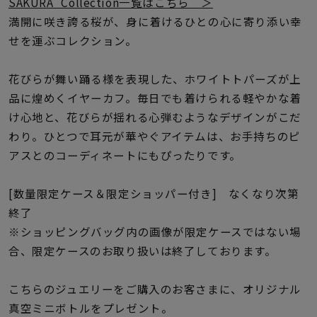
着用シーン
SAKURA Collection一覧はこちら ＞
満開に咲き誇る桜が、身に着けるひとの心に寄り添い幸
せを運ぶコレクション。
コレクション
花びらが舞い踊る様を表現した、ホワイトトパーズが上
レディース
品に煌めくイヤーカフ。毎日でも着けられる軽やかな着
～
リングサイズ
け心地と、花びらが揺れる心弾むようなデザインがこだ
わり。ひとつで耳元が華やぐアイテムは、お手持ちのピ
アスとのコーディネートにもぴったりです。
メンズ
～
リングサイズ
[数量限定ケース＆限定ショッパー付き] なくなり次第
終了
※ショッピングバッグ内の画像が限定ケースではない場
価格
¥0
¥400,
合、限定ケースのお取り扱いは終了しております。
こちらのジュエリーをご購入のお客さまに、オリジナル
在庫
在庫ありのみ
すべて表示
真空ミニボトルをプレゼント。