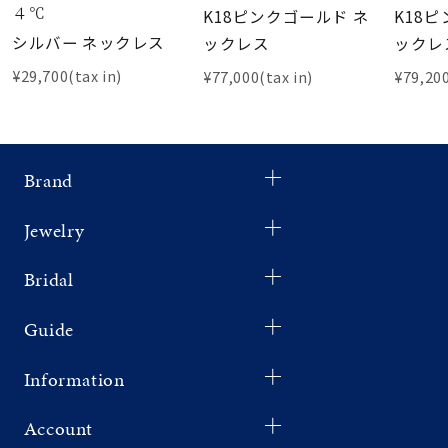
４℃
K18ピンクゴールド ネ
K18
シルバー ネックレス
ックレス
ックレ
¥29,700(tax in)
¥77,000(tax in)
¥79,200
Brand
Jewelry
Bridal
Guide
Information
Account