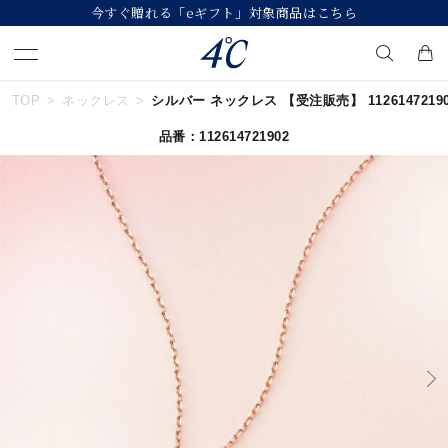
今すぐ贈れる「eギフト」対象商品はこちら
TOP
ネックレス
シルバー ネックレス 【受注販売】 1126147219
キーワードで検索する
品番：112614721902
人気検索キーワード
#ペア
#ハーフエタニティリング
#エタニティ
#ダイヤモンド ネックレス
#eギフト
ブランド
４℃
カテゴリー
すべてのジュエリー