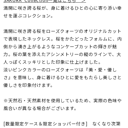
着用シーン
満開に咲き誇る桜が、身に着けるひとの心に寄り添い幸
せを運ぶコレクション。
コレクション
満開に咲き誇る桜をローズクォーツのオリジナルカット
で表現したネックレス。桜をかたどったフォルムに、内
レディース
～
側から湧き上がるようなコンケーブカットの輝きが魅
リングサイズ
力。桜の葉を添えたアシンメトリーの縦のラインで、大
人っぽくスッキリとした印象に仕上げました。
メンズ
淡いピンクカラーのローズクォーツは『美・愛・優し
～
リングサイズ
さ』を意味し、身に着けるひとに愛をもたらし美しさと
優しさを印象付けます。
価格
¥0
¥400,
※天然石・天然素材を使用しているため、実際の色味や
風合いが異なる場合がございます。
在庫
在庫ありのみ
すべて表示
[数量限定ケース＆限定ショッパー付き] なくなり次第