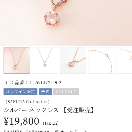
素材
カラー
誕生石
モチーフ
４℃ 品番：112614721902
石の色
オンライン限定
予約
SOLDOUT
【SAKURA Collection】
ファッションテイス
シルバー ネックレス 【受注販売】
ト
¥19,800
(tax in)
SAKURA Collection一覧はこちら ＞