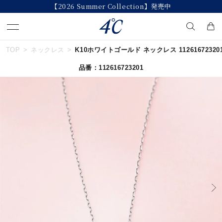
【2026 Summer Collection】発売中
TOP
ネックレス
K10ホワイトゴールド ネックレス 11261672320
キーワードで検索する
品番：112616723201
人気検索キーワード
#ペア
#ハーフエタニティリング
#エタニティ
#ダイヤモンド ネックレス
#eギフト
ブランド
４℃
カテゴリー
すべてのジュエリー