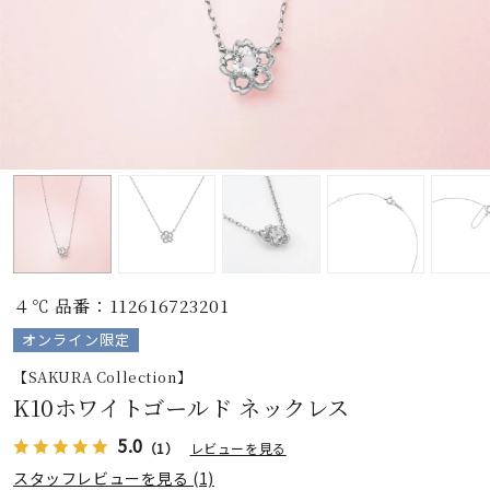
素材
カラー
誕生石
モチーフ
４℃ 品番：112616723201
石の色
オンライン限定
【SAKURA Collection】
ファッションテイス
K10ホワイトゴールド ネックレス
ト
5.0
（1）
レビューを見る
スタッフレビューを見る (1)