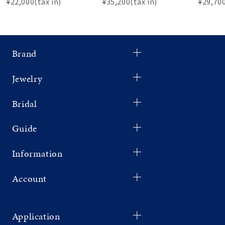
¥22,000(tax in)
¥35,200(tax in)
¥29,700
Brand
Jewelry
Bridal
Guide
Information
Account
Application