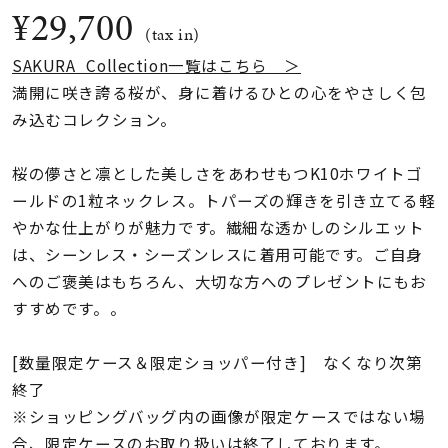
着用シーン
¥29,700
(tax in)
SAKURA Collection一覧はこちら ＞
コレクション
満開に咲き誇る桜が、身に着けるひとの心をやさしく包
み込むコレクション。
レディース
～
リングサイズ
桜の儚さと凛とした美しさをあわせもつK10ホワイトゴ
ールドの1粒ネックレス。トパーズの輝きを引き立てる軽
やかな仕上がりが魅力です。繊細な透かしのシルエット
メンズ
～
は、シーンレス・シーズンレスに着用可能です。ご自身
リングサイズ
へのご褒美はもちろん、大切な方へのプレゼントにもお
すすめです。。
価格
¥0
¥400,
[数量限定ケース＆限定ショッパー付き] なくなり次第
終了
在庫
在庫ありのみ
すべて表示
※ショッピングバッグ内の画像が限定ケースではない場
合、限定ケースのお取り扱いは終了しております。