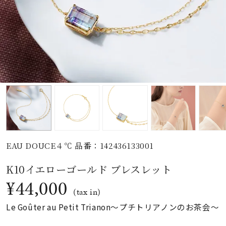
素材
カラー
誕生石
モチーフ
EAU DOUCE４℃ 品番：142436133001
石の色
K10イエローゴールド ブレスレット
¥44,000
ファッションテイス
(tax in)
ト
Le Goûter au Petit Trianon～プチトリアノンのお茶会～