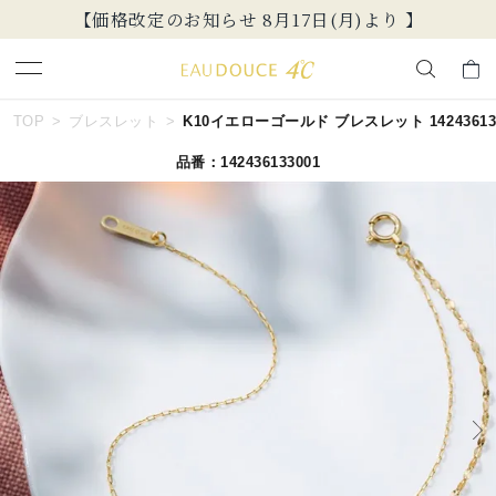
【価格改定のお知らせ 8月17日(月)より 】
キーワードで検索する
TOP
ブレスレット
K10イエローゴールド ブレスレット 142436133
品番：142436133001
人気検索キーワード
#summer
#ダイヤモンド ネックレス
#くまのプーさん
#エタニティ
#ジュエリー
ブランド
EAU DOUCE４℃
カテゴリー
すべてのジュエリー