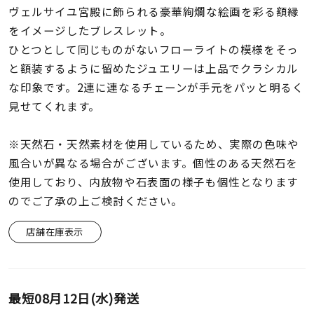
着用シーン
ヴェルサイユ宮殿に飾られる豪華絢爛な絵画を彩る額縁
をイメージしたブレスレット。
コレクション
ひとつとして同じものがないフローライトの模様をそっ
と額装するように留めたジュエリーは上品でクラシカル
な印象です。2連に連なるチェーンが手元をパッと明るく
レディース
見せてくれます。
～
リングサイズ
※天然石・天然素材を使用しているため、実際の色味や
風合いが異なる場合がございます。個性のある天然石を
メンズ
～
使用しており、内放物や石表面の様子も個性となります
リングサイズ
のでご了承の上ご検討ください。
価格
店舗在庫表示
¥0
¥400,
在庫
在庫ありのみ
すべて表示
最短
08月12日(水)
発送