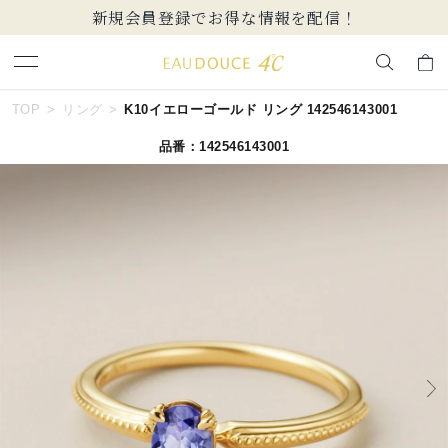
規会員登録でお得な情報を配信！
【価格改定の
キーワードで検索する
TOP
リング
K10イエローゴールド リング 142546143001
品番：142546143001
人気検索キーワード
#summer
#ペア
#ダイヤモンド ネックレス
#エタニティ
#くまのプーさん
ブランド
EAU DOUCE４℃
カテゴリー
すべてのジュエリー