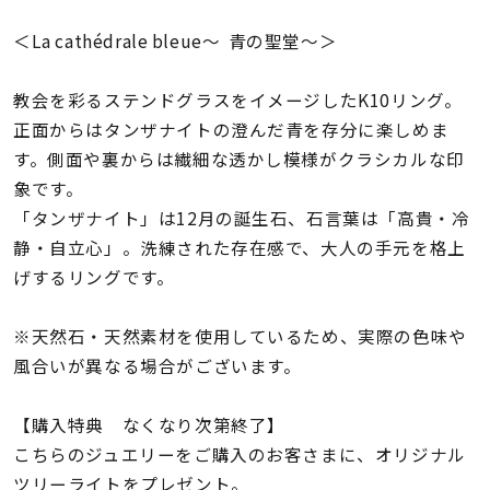
着用シーン
＜La cathédrale bleue〜 青の聖堂〜＞
コレクション
教会を彩るステンドグラスをイメージしたK10リング。
正面からはタンザナイトの澄んだ青を存分に楽しめま
レディース
す。側面や裏からは繊細な透かし模様がクラシカルな印
～
リングサイズ
象です。
「タンザナイト」は12月の誕生石、石言葉は「高貴・冷
静・自立心」。洗練された存在感で、大人の手元を格上
メンズ
～
げするリングです。
リングサイズ
※天然石・天然素材を使用しているため、実際の色味や
価格
風合いが異なる場合がございます。
¥0
¥400,
【購入特典 なくなり次第終了】
在庫
在庫ありのみ
すべて表示
こちらのジュエリーをご購入のお客さまに、オリジナル
ツリーライトをプレゼント。