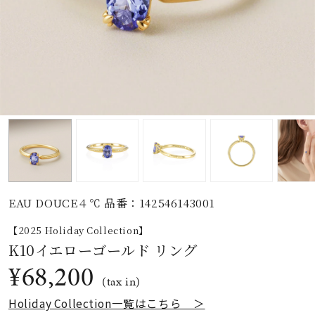
素材
カラー
誕生石
モチーフ
EAU DOUCE４℃ 品番：142546143001
石の色
【2025 Holiday Collection】
K10イエローゴールド リング
ファッションテイス
¥68,200
ト
(tax in)
Holiday Collection一覧はこちら ＞