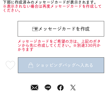
下部に作成済みのメッセージカードが表示されます。
※表示されない場合は再度メッセージカードを作成して
ください。
メッセージカードを作成
メッセージカードをご希望の方は、上記のボタ
ンから先に作成してください。※別途330円か
かります
ショッピングバッグへ入れる
最
短
08
月
07
日
(金)
発
送
¥14,300
(tax
in)