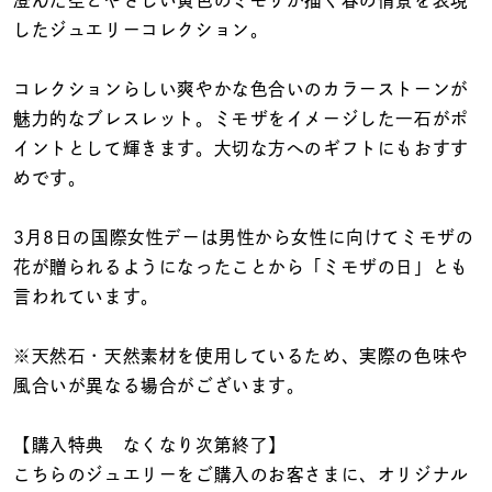
澄んだ空とやさしい黄色のミモザが描く春の情景を表現
着用シーン
したジュエリーコレクション。
コレクション
コレクションらしい爽やかな色合いのカラーストーンが
魅力的なブレスレット。ミモザをイメージした一石がポ
レディース
イントとして輝きます。大切な方へのギフトにもおすす
～
リングサイズ
めです。
3月8日の国際女性デーは男性から女性に向けてミモザの
メンズ
花が贈られるようになったことから「ミモザの日」とも
～
リングサイズ
言われています。
※天然石・天然素材を使用しているため、実際の色味や
価格
¥0
¥400,
風合いが異なる場合がございます。
【購入特典 なくなり次第終了】
在庫
在庫ありのみ
すべて表示
こちらのジュエリーをご購入のお客さまに、オリジナル