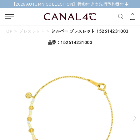
【2026 AUTUMN COLLECTION】特典付きの先行予約受付中
TOP
ブレスレット
シルバー ブレスレット 152614231003
キーワードで検索する
品番：152614231003
人気検索キーワード
#ペア
#eギフト
#ハーフエタニティリング
#刻印可
#メンズ ネックレス
ブランド
Canal４℃
カテゴリー
すべてのジュエリー