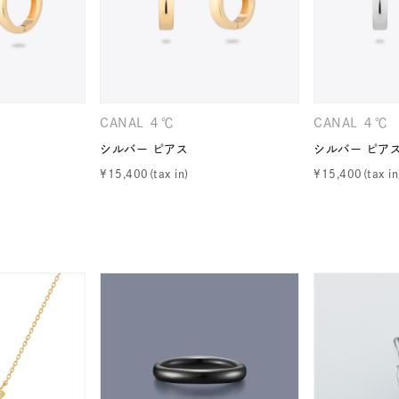
ナ
K18
K10
K7
ゴールド
シルバー
ステ
CANAL ４℃
CANAL ４℃
ーカラー
ピンクカラー
ホワイトカラー
トリプルカラー
シルバー ピアス
シルバー ピア
¥
15,400
¥
15,400
誕生石
2月の誕生石
3月の誕生石
4月の誕生石
5月
誕生石
8月の誕生石
9月の誕生石
10月の誕生石
11
リセット
絞り込んで検索する
ハート
一粒
三石
パヴェ
ライン
馬蹄
ダブルループ
星座
イニシャル
リボン
その他
ホワイト
ピンク
パープル
ブルー
グリーン
マルチカラー