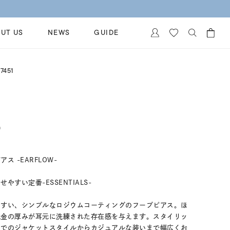
UT US
NEWS
GUIDE
カートに商品がありません。
7451
イヤリング
al Jewelry
ペアブレスレット
保証
ー
ベストセラー
イダルサービス
)
ングはこちら
イダルリングの選び方
 -EARFLOW-
すい定番-ESSENTIALS-
やすい、シンプルなロジウムコーティングのフープピアス。ほ
地金の厚みが耳元に洗練された存在感を与えます。スタイリッ
スでのジャケットスタイルからカジュアルな装いまで幅広くお