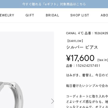
今すぐ贈れる「eギフト」対象商品はこちら
JEWELRY
GIFT
BRIDAL
SHOP LIST
ABO
CANAL ４℃ 品番：15262425
ピンキーリング
ピアス
Fashion Jewelry
Brid
【EARFLOW】
ペアネックレス
ペアリング
シルバー ピアス
プレゼントガイド
永久
¥17,600
新着商品
限定ジュエリ
ジュエリーケア
ブラ
(tax in
ーチ
アジャスター
ブライダルリ
品番：152624257451
法人のお客様
ブラ
はみがき、着替え、今日のピアス
毎日着けたいシンプルで合わせや
コーディネートに取り入れ
どよいサイズ感ながらも、
シュなフォルムで、オフィ