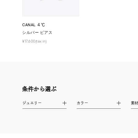
在庫
在
CANAL ４℃
シルバー ピアス
¥17,600(tax in)
条件から選ぶ
ジュエリー
カラー
素