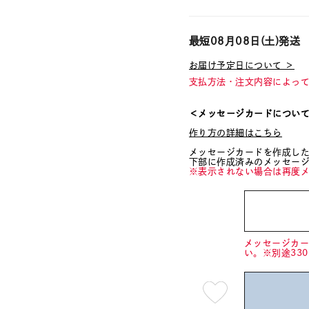
最短
08月08日(土)
発送
お届け予定日について ＞
支払方法・注文内容によっ
＜メッセージカードについ
作り方の詳細はこちら
メッセージカードを作成し
下部に作成済みのメッセー
※表示されない場合は再度
メッセージカ
い。※別途33
最
短