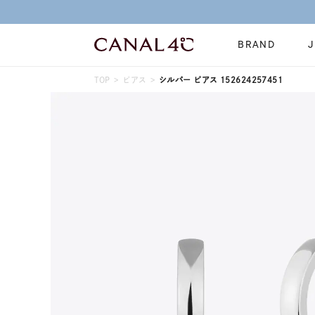
BRAND
TOP
ピアス
シルバー ピアス 152624257451
ネックレス
リング
Online Shop
イヤーカフ
ブレスレット
ショッピングガイド
時計
誕生石
よくあるご質問
すべてのジュエリー
ジュエリーポ