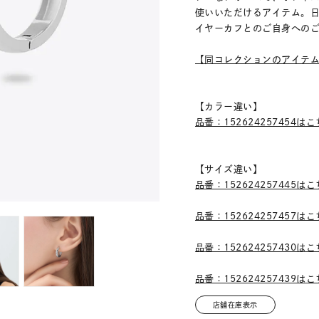
使いいただけるアイテム。
イヤーカフとのご自身への
【同コレクションのアイテ
【カラー違い】
品番：152624257454は
【サイズ違い】
品番：152624257445は
品番：152624257457は
品番：152624257430は
品番：152624257439は
店舗在庫表示