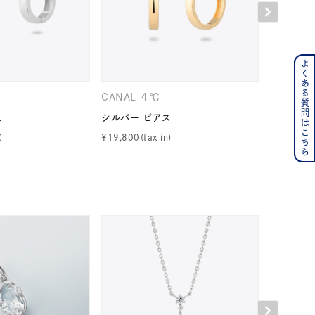
よくある質問はこちら
ンレス
CANAL ４℃
CANAL 
その他
ス
シルバー ピアス
シルバー 
¥
19,800
¥
14,300
の誕生石
6月の誕生石
月の誕生石
12月の誕生石
ムーン
フラワー
イエロー
ブラウン