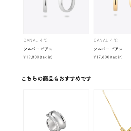
カテゴリー
素材
プラチ
CANAL ４℃
CANAL ４℃
カラー
イエロ
シルバー ピアス
シルバー ピアス
¥
19,800
¥
17,600
1月の
誕生石
7月の
こちらの商品もおすすめです
しずく
モチーフ
クロス
クリア
石の色
レッド