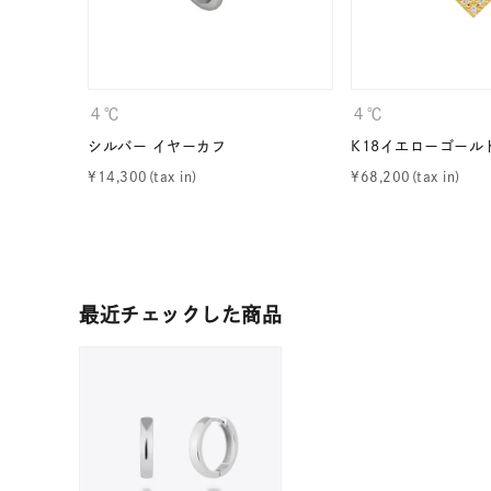
ファッションテイスト
フェミ
着用シーン
オフィ
４℃
４℃
シルバー イヤーカフ
K18イエローゴール
耳周り
コレクション
¥
14,300
¥
68,200
公式オ
レディース
リングサイズ
最近チェックした商品
メンズ
リングサイズ
価格
¥0