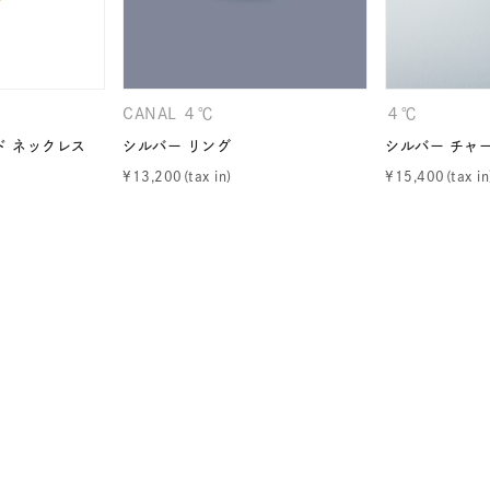
ニン
エレガント
カジュアル
フォーマル
モード
ス
ご褒美
記念日
誕生日
気分転換
デート
CANAL ４℃
４℃
ド ネックレス
シルバー リング
シルバー チャ
ジュエリー
腕周りジュエリー
ペアジュエリー
ベストセ
¥
13,200
¥
15,400
ンラインショップ限定
～
～
¥400,00