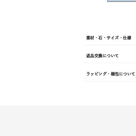
08
月
08
日
(土)
発
送
¥17,6
素材・石・サイズ・仕様
返品交換について
ラッピング・梱包について