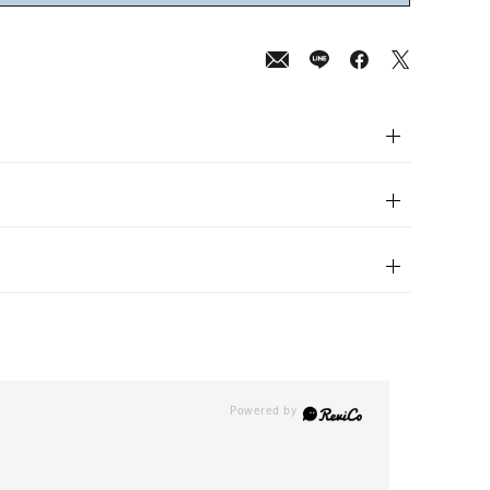
00
(tax
in)