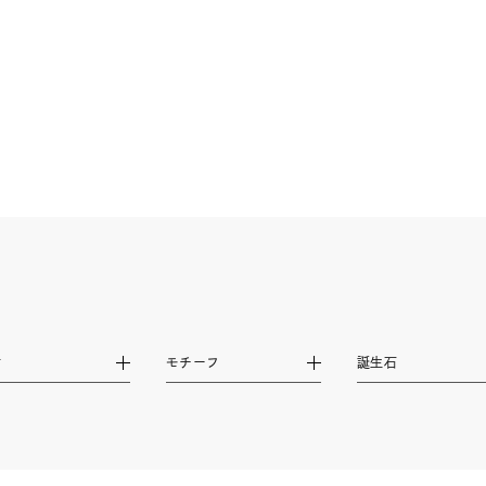
庫ありのみ
すべて表示
材
モチーフ
誕生石