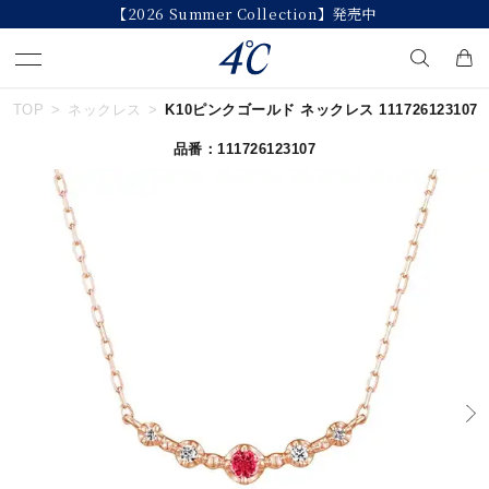
【2026 Summer Collection】発売中
TOP
ネックレス
K10ピンクゴールド ネックレス 111726123107
キーワードで検索する
品番：111726123107
人気検索キーワード
#summer
#ダイヤモンド ネックレス
#くまのプーさん
#ペア
#エタニティ
ブランド
４℃
カテゴリー
すべてのジュエリー