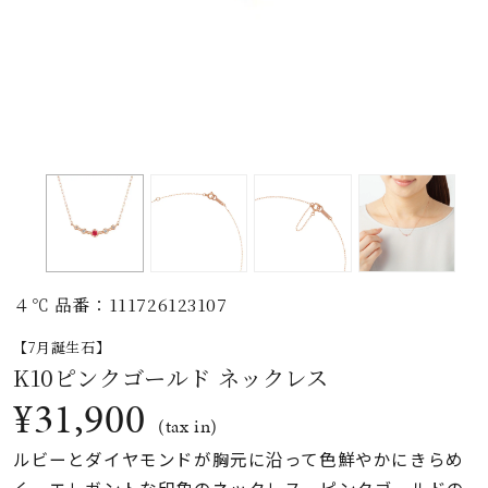
素材
カラー
誕生石
モチーフ
４℃ 品番：111726123107
石の色
【7月誕生石】
K10ピンクゴールド ネックレス
ファッションテイス
¥31,900
ト
(tax in)
ルビーとダイヤモンドが胸元に沿って色鮮やかにきらめ