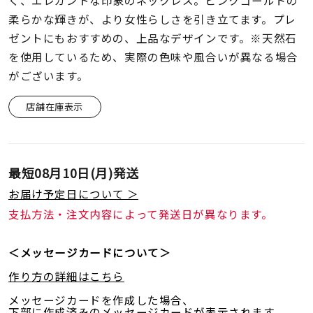
く、エレガントな印象のネックレス。ピンクゴールドの
着用シーン
柔らかな輝きが、より女性らしさを引き立てます。プレ
ゼントにもおすすめの、上品なデザインです。※天然石
コレクション
を使用しているため、実際の色味や風合いが異なる場合
がございます。
レディース
～
店舗在庫表示
リングサイズ
メンズ
最短
08月10日(月)
発送
～
リングサイズ
お届け予定日について ＞
支払方法・注文内容によって発送日が異なります。
価格
¥0
¥400,
＜メッセージカードについて＞
作り方の詳細はこちら
在庫
在庫ありのみ
すべて表示
メッセージカードを作成した場合、
下部に作成済みのメッセージカードが表示されます。