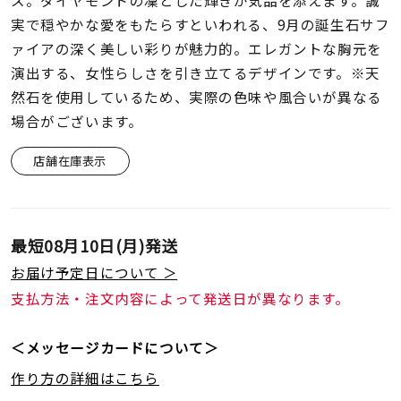
ス。ダイヤモンドの凜とした輝きが気品を添えます。誠
着用シーン
実で穏やかな愛をもたらすといわれる、9月の誕生石サフ
ァイアの深く美しい彩りが魅力的。エレガントな胸元を
コレクション
演出する、女性らしさを引き立てるデザインです。※天
然石を使用しているため、実際の色味や風合いが異なる
レディース
場合がございます。
～
リングサイズ
店舗在庫表示
メンズ
～
リングサイズ
最短
08月10日(月)
発送
お届け予定日について ＞
価格
支払方法・注文内容によって発送日が異なります。
¥0
¥400,
＜メッセージカードについて＞
在庫
在庫ありのみ
すべて表示
作り方の詳細はこちら