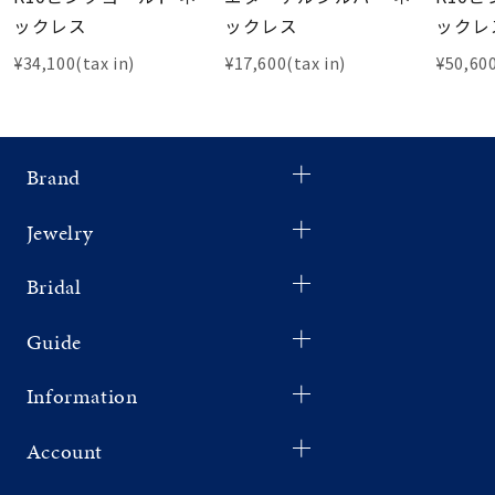
ックレス
ックレス
ックレ
¥34,100(tax in)
¥17,600(tax in)
¥50,600
Brand
Jewelry
Bridal
Guide
Information
Account