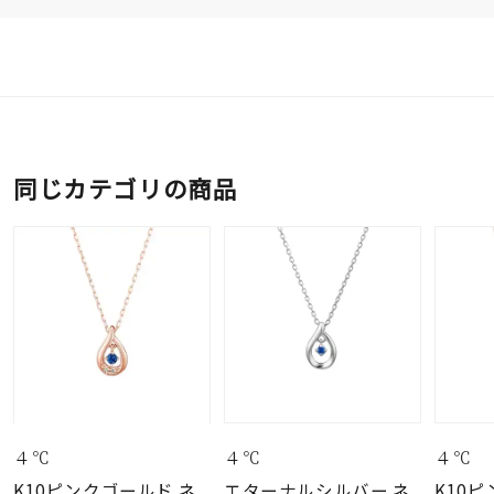
同じカテゴリの商品
４℃
４℃
４℃
K10ピンクゴールド ネ
エターナルシルバー ネ
K10