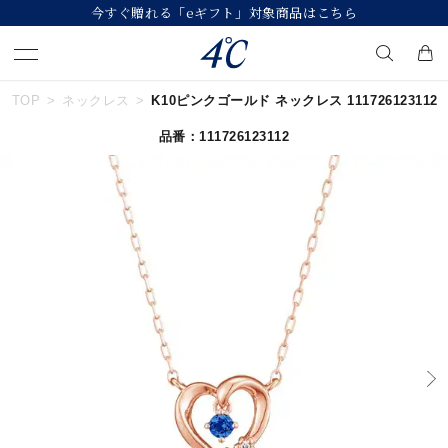
今すぐ贈れる「eギフト」対象商品はこちら
TOP
ネックレス
K10ピンクゴールド ネックレス 111726123112
キーワードで検索する
品番：111726123112
人気検索キーワード
#summer
#ダイヤモンド ネックレス
#くまのプーさん
#ペア
#エタニティ
ブランド
４℃
カテゴリー
すべてのジュエリー