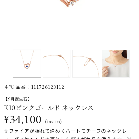
素材
カラー
誕生石
モチーフ
４℃ 品番：111726123112
石の色
【9月誕生石】
K10ピンクゴールド ネックレス
ファッションテイス
¥34,100
ト
(tax in)
サファイアが揺れて煌めくハートモチーフのネックレ