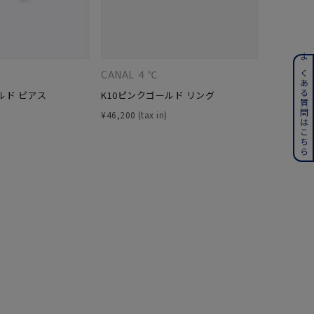
ンレス
よくある質問はこちら
CANAL ４℃
CANAL 
ルド ピアス
K10ピンクゴールド リング
K10ピン
その他
¥
46,200
¥
47,300
誕生石
6月の誕生石
月の誕生石
12月の誕生石
ムーン
フラワー
イエロー
ブラウン