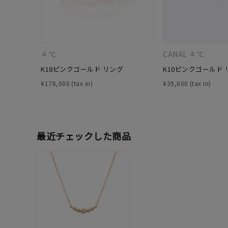
カテゴリー
素材
プラチ
４℃
CANAL ４℃
K18ピンクゴールド リング
K10ピンクゴールド 
カラー
イエロ
¥
176,000
¥
39,600
1月の
誕生石
7月の
最近チェックした商品
しずく
モチーフ
クロス
クリア
石の色
レッド