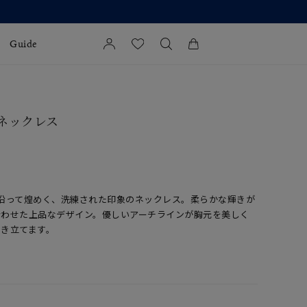
Guide
カートに商品がありません。
l Jewelry
 ネックレス
証
ダルサービス
ダルリングの選び方
沿って煌めく、洗練された印象のネックレス。柔らかな輝きが
合わせた上品なデザイン。優しいアーチラインが胸元を美しく
引き立てます。