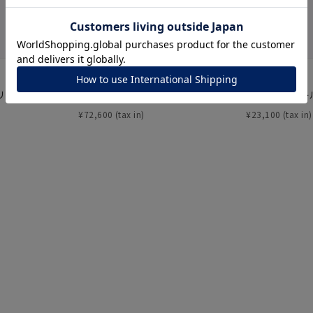
ナ
K18
K10
K7
ゴールド
シルバー
ステ
４℃
CANAL ４℃
リング
K18ピンクゴールド ピアス
K10ピンクゴー
ーカラー
ピンクカラー
ホワイトカラー
トリプルカラー
¥
72,600
¥
23,100
誕生石
2月の誕生石
3月の誕生石
4月の誕生石
5月の
誕生石
8月の誕生石
9月の誕生石
10月の誕生石
11
リセット
絞り込んで検索する
ハート
一粒
三石
パヴェ
ライン
馬蹄
ダブルループ
星座
イニシャル
リボン
その他
ホワイト
ピンク
パープル
ブルー
グリーン
マルチカラー