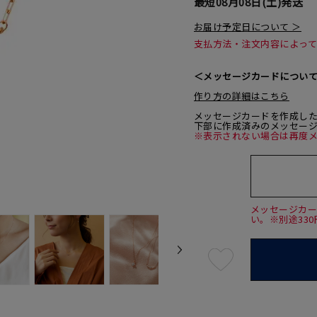
最短
08月08日(土)
発送
お届け予定日について ＞
支払方法・注文内容によっ
＜メッセージカードについ
作り方の詳細はこちら
メッセージカードを作成し
下部に作成済みのメッセー
※表示されない場合は再度
メッセージカ
い。※別途33
最
短
08
月
08
日
(土)