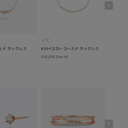
４℃
４℃
ルド ネックレス
K10イエローゴールド ネックレス
K10イエ
キーワードで検索する
¥
33,000
¥
52,800
#eギフト