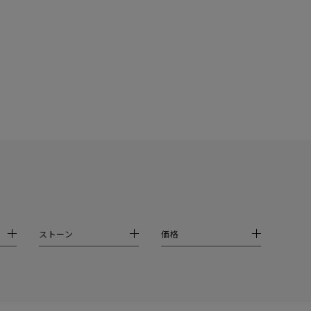
シンプル
ユニセックス
結婚式
推し活
クション
ストーン
価格
0