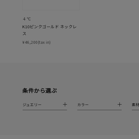
ファッションテイスト
フェミ
４℃
着用シーン
オフィ
K10ピンクゴールド ネックレ
ス
耳周り
¥46,200(tax in)
コレクション
公式オ
レディース
リングサイズ
条件から選ぶ
メンズ
リングサイズ
ジュエリー
カラー
素
価格
¥0