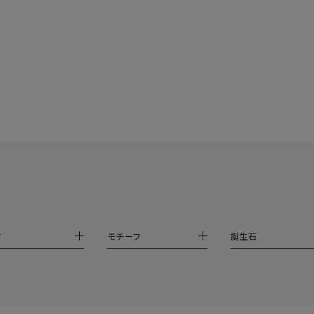
ニン
エレガント
カジュアル
フォーマル
モード
ス
ご褒美
記念日
誕生日
気分転換
デート
ジュエリー
腕周りジュエリー
ペアジュエリー
ベストセレ
ンラインショップ限定
～
～
材
モチーフ
誕生石
¥400,00