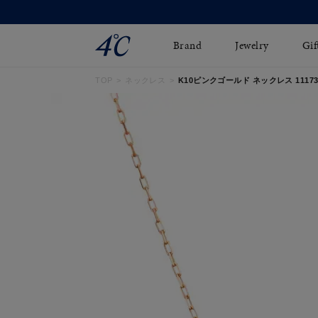
Brand
Jewelry
Gif
TOP
ネックレス
K10ピンクゴールド ネックレス 111736
ネックレス
ネックレスチェ-ン
Online Shop
ピンキーリング
ピアス
ショッピングガイド
イヤーカフ
ブレスレット
よくあるご質問
ペアネックレス
ペアリング
オンライン限定ジュエ
誕生石
リー
すべてのアイテム
ブライダルリング
はこちら