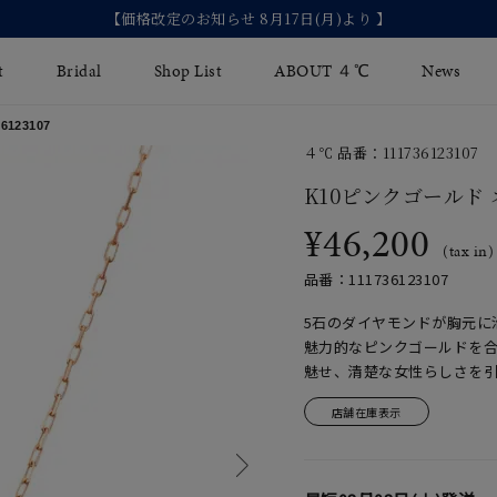
【価格改定のお知らせ 8月17日(月)より 】
t
Bridal
Shop List
ABOUT ４℃
News
123107
４℃ 品番：111736123107
リング
Fashion Jewelry
Brida
K10ピンクゴールド
イヤリング
¥46,200
ジュエリーケア
永久保
(tax in)
バングル
法人のお客様
ブライ
品番：111736123107
ペアブレスレット
ブライ
5石のダイヤモンドが胸元に
魅力的なピンクゴールドを
その他のアイテム
魅せ、清楚な女性らしさを
店舗在庫表示