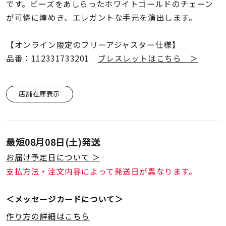
着用シーン
です。ビーズをあしらったホワイトゴールドのチェーン
が可憐に煌めき、エレガントな手元を演出します。
コレクション
【オンライン限定のフリーアジャスター仕様】
品番：112331733201
ブレスレットはこちら ＞
レディース
～
リングサイズ
店舗在庫表示
メンズ
～
リングサイズ
最短
08月08日(土)
発送
お届け予定日について ＞
価格
¥0
¥400,
支払方法・注文内容によって発送日が異なります。
＜メッセージカードについて＞
在庫
在庫ありのみ
すべて表示
作り方の詳細はこちら