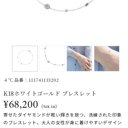
素材
カラー
誕生石
モチーフ
４℃ 品番：111741133202
石の色
K18ホワイトゴールド ブレスレット
¥68,200
ファッションテイス
(tax in)
ト
寄せたダイヤモンドが眩い輝きを放つ、洗練された印象
のブレスレット。大人の女性が身に着けやすいデザイン