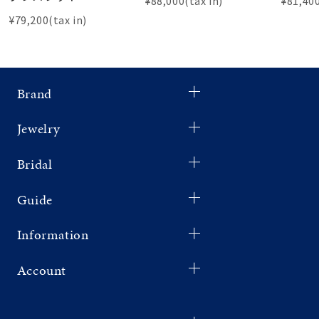
¥88,000(tax in)
¥81,400
¥79,200(tax in)
Brand
Jewelry
Bridal
Guide
Information
Account