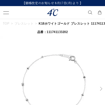
【価格改定のお知らせ 8月17日(月)より 】
TOP
ブレスレット
K18ホワイトゴールド ブレスレット 111741133
キーワードで検索する
品番：111741133202
人気検索キーワード
#ペア
#ハーフエタニティリング
#エタニティ
#ダイヤモンド ネックレス
#eギフト
ブランド
４℃
カテゴリー
すべてのジュエリー