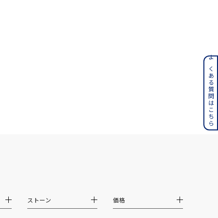
ンレス
よくある質問はこちら
その他
誕生石
6月の誕生石
月の誕生石
12月の誕生石
ムーン
フラワー
ストーン
価格
イエロー
ブラウン