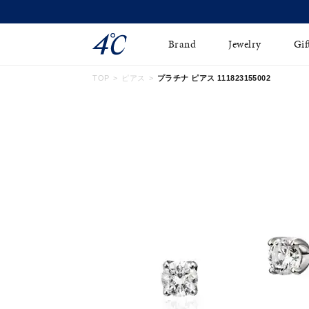
今すぐ贈れる「eギフト」対象商品はこちら
Brand
Jewelry
Gif
TOP
ピアス
プラチナ ピアス 111823155002
ネックレス
ネックレスチェ-ン
Online Shop
ピンキーリング
ピアス
ショッピングガイド
イヤーカフ
ブレスレット
よくあるご質問
ペアネックレス
ペアリング
オンライン限定ジュエ
誕生石
リー
すべてのアイテム
ブライダルリング
はこちら