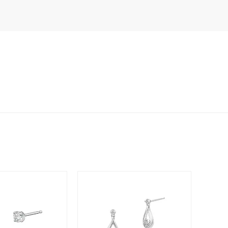
シンプル
ユニセックス
結婚式
推し活
クション
0