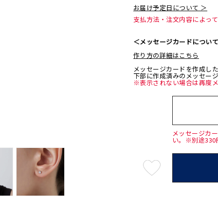
お届け予定日について ＞
支払方法・注文内容によっ
＜メッセージカードについ
作り方の詳細はこちら
メッセージカードを作成し
下部に作成済みのメッセー
※表示されない場合は再度
メッセージカ
い。※別途33
最
短
08
月
10
日
(月)
発
送