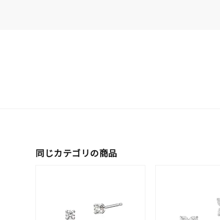
ファッションテイスト
フェミ
着用シーン
オフィ
耳周り
コレクション
公式オ
レディース
リングサイズ
同じカテゴリの商品
メンズ
リングサイズ
価格
¥0