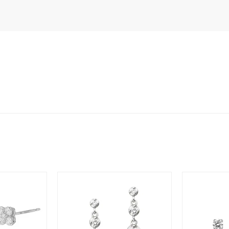
ニン
エレガント
カジュアル
フォーマル
モード
ス
ご褒美
記念日
誕生日
気分転換
デート
ジュエリー
腕周りジュエリー
ペアジュエリー
ベストセレ
ンラインショップ限定
～
～
¥400,00