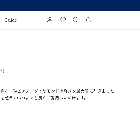
【価格改
Guide
カートに商品がありません。
l Jewelry
証
in)
ダルサービス
ダルリングの選び方
上質な一粒ピアス。ダイヤモンドの輝きを最大限に引き出した
代を超えていつまでも長くご愛用いただけます。