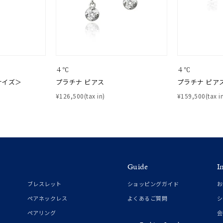
庫ありのみ
すべて表示
４℃
４℃
サイズ＞
プラチナ ピアス
プラチナ ピア
¥126,500(tax in)
¥159,500(tax i
Guide
I
ブレスレット
ショッピングガイド
お
ペアネックレス
よくあるご質問
シ
ペアリング
会