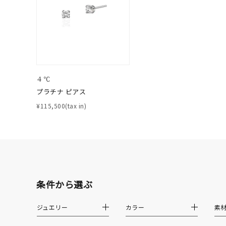
カテゴリー
素材
プラチ
４℃
プラチナ ピアス
カラー
イエロ
¥115,500(tax in)
1月の
誕生石
7月の
しずく
モチーフ
クロス
条件から選ぶ
ジュエリー
カラー
素
クリア
石の色
レッド