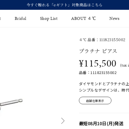
t
Bridal
Shop List
ABOUT ４℃
News
４℃ 品番：111823155002
リング
Fashion Jewelry
Brida
プラチナ ピアス
イヤリング
¥115,500
ジュエリーケア
永久保
(tax 
バングル
法人のお客様
ブライ
品番：111823155002
ペアブレスレット
ブライ
ダイヤモンドとプラチナの
シンプルなデザインは、時
その他のアイテム
店舗在庫表示
最短
08月10日(月)
発送