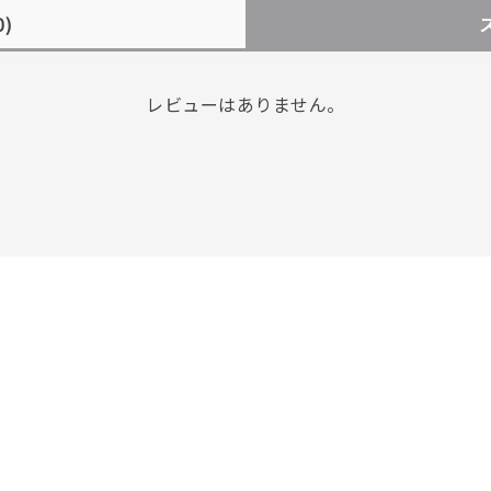
0)
レビューはありません。
r
#ダイヤモンド ネックレス
#くまのプーさん
#ペア
#エタニ