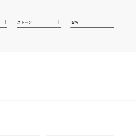
イエロー
ブラウン
ストーン
価格
シンプル
ユニセックス
結婚式
推し活
クション