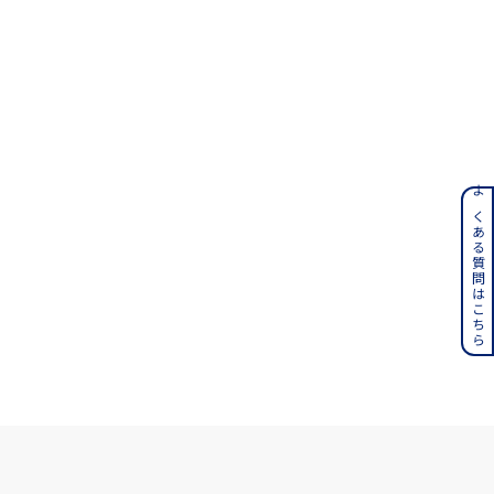
ンレス
よくある質問はこちら
その他
誕生石
6月の誕生石
月の誕生石
12月の誕生石
ムーン
フラワー