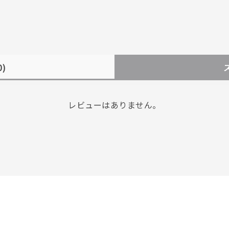
0)
レビューはありません。
r
#ペア
#ダイヤモンド ネックレス
#エタニティ
#くまのプー