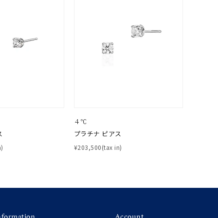
0
４℃
ス
プラチナ ピアス
n)
¥203,500(tax in)
nformation
Account