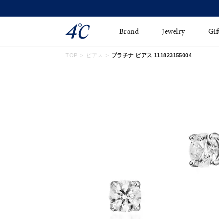
Brand
Jewelry
Gif
TOP
ピアス
プラチナ ピアス 111823155004
ネックレス
ネックレスチェ-ン
Online Shop
ピンキーリング
ピアス
ショッピングガイド
イヤーカフ
ブレスレット
よくあるご質問
ペアネックレス
ペアリング
オンライン限定ジュエ
誕生石
リー
すべてのアイテム
ブライダルリング
はこちら