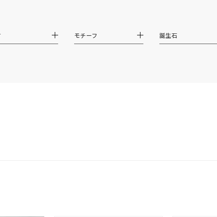
ホワイト
ピンク
パープル
ブルー
グリーン
マルチカラー
材
モチーフ
誕生石
ニン
エレガント
カジュアル
フォーマル
モード
ス
ご褒美
記念日
誕生日
気分転換
デート
ジュエリー
腕周りジュエリー
ペアジュエリー
ベストセレ
ンラインショップ限定
～
～