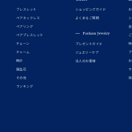
ブレスレット
ショッピングガイド
お
ペアネックレス
よくあるご質問
シ
ペアリング
会
Fashion Jewelry
ペアブレスレット
ご
チェーン
特
プレゼントガイド
チャーム
プ
ジュエリーケア
時計
お
法人のお客様
誕生石
サ
その他
採
ランキング