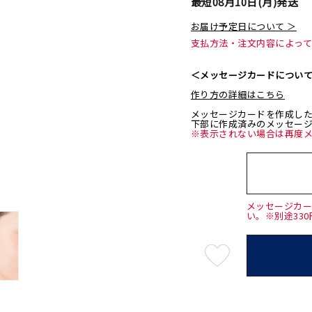
最短
08月10日(月)
発送
お届け予定日について ＞
支払方法・注文内容によっ
＜メッセージカードについ
作り方の詳細はこちら
メッセージカードを作成し
下部に作成済みのメッセー
※表示されない場合は再度
メッセージカ
い。※別途33
最
短
08
月
10
日
(月)