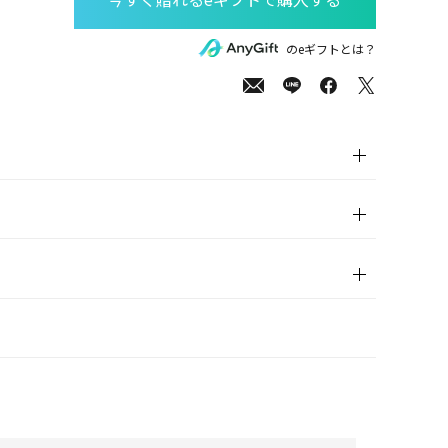
500
(tax
のeギフトとは？
in)