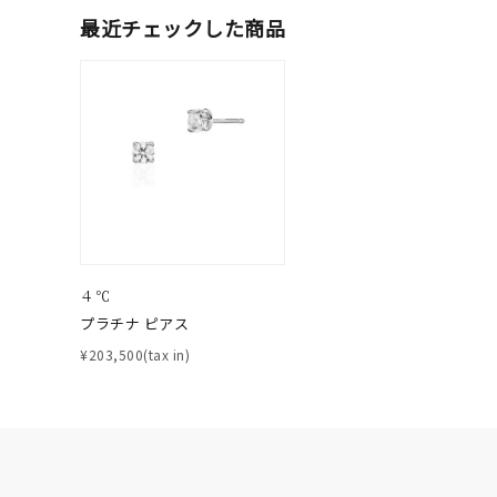
最近チェックした商品
ブランド
カテゴリー
素材
プラチ
カラー
イエロ
４℃
プラチナ ピアス
1月の
¥203,500(tax in)
誕生石
7月の
しずく
モチーフ
クロス