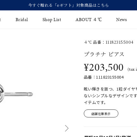
【価格改定のお知らせ 8月17日(月)より 】
t
Bridal
Shop List
ABOUT ４℃
News
４℃ 品番：111823155004
リング
Fashion Jewelry
Brida
プラチナ ピアス
イヤリング
¥203,500
ジュエリーケア
永久保
(tax 
バングル
法人のお客様
ブライ
品番：111823155004
ペアブレスレット
ブライ
眩い輝きを放つ、1粒ダイヤ
ないシンプルなデザインです
その他のアイテム
イテムです。
店舗在庫表示