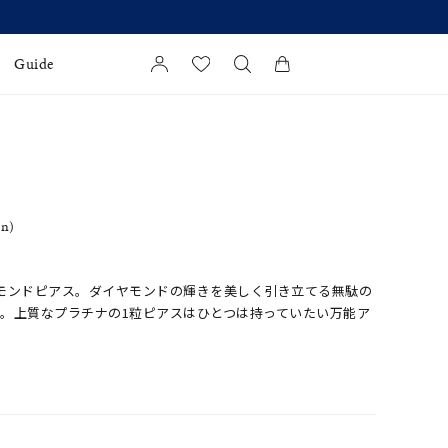
Guide
カートに商品がありません。
l Jewelry
証
in)
ダルサービス
ダルリングの選び方
モンドピアス。ダイヤモンドの輝きを美しく引き立てる無駄の
。上質なプラチナの1粒ピアスはひとつは持っていたい万能ア