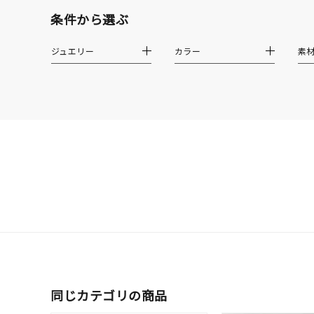
クリア
条件から選ぶ
石の色
レッド
ジュエリー
カラー
素
ファッションテイスト
フェミ
着用シーン
オフィ
耳周り
コレクション
公式オ
レディース
リングサイズ
メンズ
同じカテゴリの商品
リングサイズ