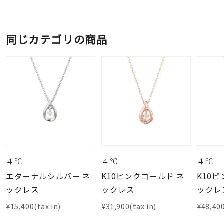
同じカテゴリの商品
４℃
４℃
４℃
エターナルシルバー ネ
K10ピンクゴールド ネ
K10
ックレス
ックレス
ックレ
¥15,400(tax in)
¥31,900(tax in)
¥48,400