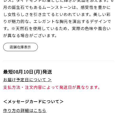
レス。ダイヤモンドの凜とした輝きが気品を添えます。6
着用シーン
月の誕生石でもあるムーンストーンは、感受性を豊かに
し女性らしさを引き立てるといわれています。美しい彩
コレクション
りが魅力的な、エレガントな胸元を演出するデザインで
す。※天然石を使用しているため、実際の色味や風合い
レディース
が異なる場合がございます。
～
リングサイズ
店舗在庫表示
メンズ
～
リングサイズ
最短
08月10日(月)
発送
お届け予定日について ＞
価格
支払方法・注文内容によって発送日が異なります。
¥0
¥400,
＜メッセージカードについて＞
在庫
在庫ありのみ
すべて表示
作り方の詳細はこちら