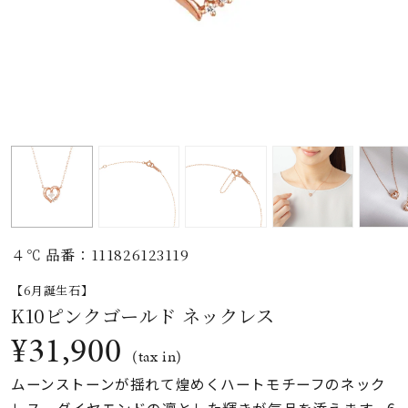
素材
カラー
誕生石
モチーフ
４℃ 品番：111826123119
石の色
【6月誕生石】
K10ピンクゴールド ネックレス
ファッションテイス
¥31,900
ト
(tax in)
ムーンストーンが揺れて煌めくハートモチーフのネック