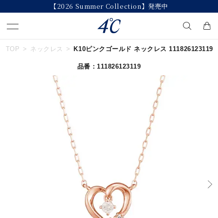
【2026 Summer Collection】発売中
TOP
ネックレス
K10ピンクゴールド ネックレス 111826123119
キーワードで検索する
品番：111826123119
人気検索キーワード
#summer
#ダイヤモンド ネックレス
#くまのプーさん
#ペア
#エタニティ
ブランド
４℃
カテゴリー
誕生石