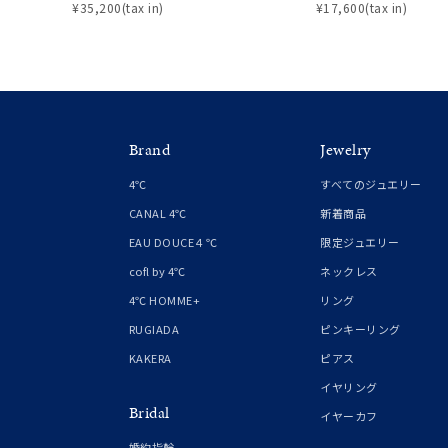
¥35,200(tax in)
¥17,600(tax in)
Brand
Jewelry
4℃
すべてのジュエリー
CANAL 4℃
新着商品
EAU DOUCE４℃
限定ジュエリー
cofl by 4℃
ネックレス
4℃ HOMME+
リング
RUGIADA
ピンキーリング
KAKERA
ピアス
イヤリング
Bridal
イヤーカフ
婚約指輪