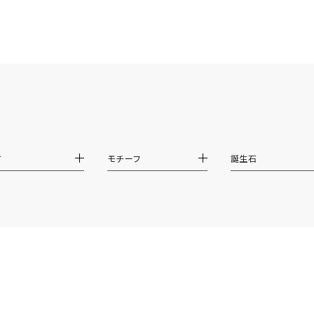
リセット
絞り込んで検索する
ハート
一粒
三石
パヴェ
ライン
馬蹄
ダブルループ
星座
イニシャル
リボン
その他
ホワイト
ピンク
パープル
ブルー
グリーン
マルチカラー
ニン
エレガント
カジュアル
フォーマル
モード
材
モチーフ
誕生石
ス
ご褒美
記念日
誕生日
気分転換
デート
ジュエリー
腕周りジュエリー
ペアジュエリー
ベストセレ
ンラインショップ限定
～