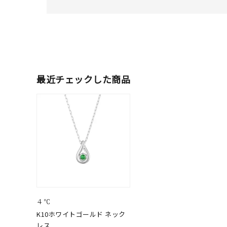
人気検索キーワード
#summe
ブランド
最近チェックした商品
カテゴリー
素材
プラチ
カラー
イエロ
1月の
４℃
誕生石
7月の
K10ホワイトゴールド ネック
レス