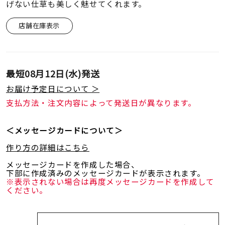
着用シーン
げない仕草も美しく魅せてくれます。
店舗在庫表示
コレクション
レディース
最短
08月12日(水)
発送
～
リングサイズ
お届け予定日について ＞
支払方法・注文内容によって発送日が異なります。
メンズ
～
＜メッセージカードについて＞
リングサイズ
作り方の詳細はこちら
メッセージカードを作成した場合、
価格
¥0
¥400,
下部に作成済みのメッセージカードが表示されます。
※表示されない場合は再度メッセージカードを作成して
ください。
在庫
在庫ありのみ
すべて表示