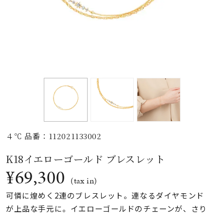
素材
カラー
誕生石
モチーフ
４℃ 品番：112021133002
石の色
K18イエローゴールド ブレスレット
¥69,300
ファッションテイス
(tax in)
ト
可憐に煌めく2連のブレスレット。連なるダイヤモンド
が上品な手元に。イエローゴールドのチェーンが、さり