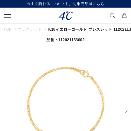
今すぐ贈れる「eギフト」対象商品はこちら
TOP
ブレスレット
K18イエローゴールド ブレスレット 112021133
キーワードで検索する
品番：112021133002
人気検索キーワード
#summer
#ダイヤモンド ネックレス
#くまのプーさん
#ペア
#エタニティ
ブランド
４℃
カテゴリー
すべてのジュエリー