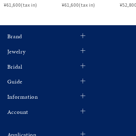
¥61,600(tax in)
¥61,600(tax in)
¥52,800
Brand
Jewelry
Bridal
Guide
Information
Account
Application