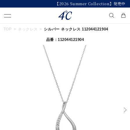
【2026 Summer Collection】発売中
TOP
ネックレス
シルバー ネックレス 112044121904
キーワードで検索する
品番：112044121904
人気検索キーワード
#ペア
#ハーフエタニティリング
#エタニティ
#ダイヤモンド ネックレス
#eギフト
ブランド
４℃
カテゴリー
すべてのジュエリー