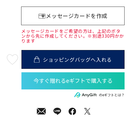
メッセージカードを作成
メッセージカードをご希望の方は、上記のボタ
ンから先に作成してください。※別途330円かか
ります
ショッピングバッグへ入れる
最
短
08
月
08
日
(土)
発
送
¥35,200
のeギフトとは？
(tax
in)