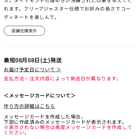
ス。ダイヤモンドの煌めきが洗練された印象を与えてく
着用シーン
れます。フリーアジャスター仕様でお好みの長さでコー
ディネートを楽しんで。
コレクション
店舗在庫表示
レディース
～
リングサイズ
最短
08月08日(土)
発送
お届け予定日について ＞
メンズ
～
支払方法・注文内容によって発送日が異なります。
リングサイズ
＜メッセージカードについて＞
価格
¥0
¥400,
作り方の詳細はこちら
メッセージカードを作成した場合、
下部に作成済みのメッセージカードが表示されます。
※表示されない場合は再度メッセージカードを作成して
在庫
在庫ありのみ
すべて表示
ください。