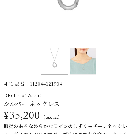
素材
カラー
誕生石
モチーフ
４℃ 品番：112044121904
石の色
【Noble of Water】
シルバー ネックレス
ファッションテイス
¥35,200
ト
(tax in)
抑揚のあるなめらかなラインのしずくモチーフネックレ