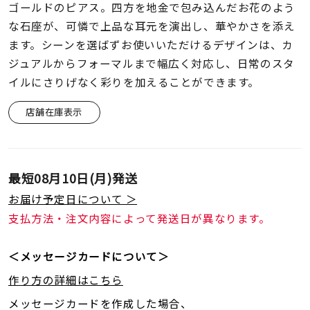
着用シーン
ゴールドのピアス。四方を地金で包み込んだお花のよう
な石座が、可憐で上品な耳元を演出し、華やかさを添え
ます。シーンを選ばずお使いいただけるデザインは、カ
コレクション
ジュアルからフォーマルまで幅広く対応し、日常のスタ
イルにさりげなく彩りを加えることができます。
レディース
～
リングサイズ
店舗在庫表示
メンズ
～
最短
08月10日(月)
発送
リングサイズ
お届け予定日について ＞
支払方法・注文内容によって発送日が異なります。
価格
¥0
¥400,
＜メッセージカードについて＞
作り方の詳細はこちら
在庫
在庫ありのみ
すべて表示
メッセージカードを作成した場合、