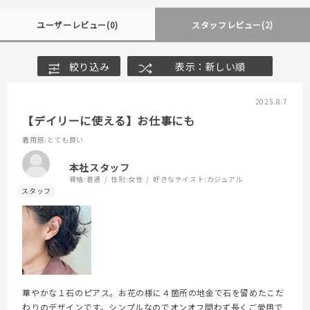
ユーザーレビュー
(0)
スタッフレビュー
(2)
絞り込み
表示：新しい順
2025.8.7
【デイリーに使える】お仕事にも
着用感
:とても良い
本社スタッフ
骨格:
普通
性別:
女性
好きなテイスト:
カジュアル
華やかな１石のピアス。お花の様に４箇所の地金で石を留めたこだ
わりのデザインです。シンプルなのでオンオフ問わず長くご愛用で