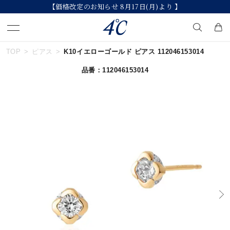
【価格改定のお知らせ 8月17日(月)より 】
TOP
ピアス
K10イエローゴールド ピアス 112046153014
キーワードで検索する
品番：112046153014
人気検索キーワード
#summer
#ペア
#ダイヤモンド ネックレス
#エタニティ
#くまのプーさん
ブランド
４℃
カテゴリー
すべてのジュエリー