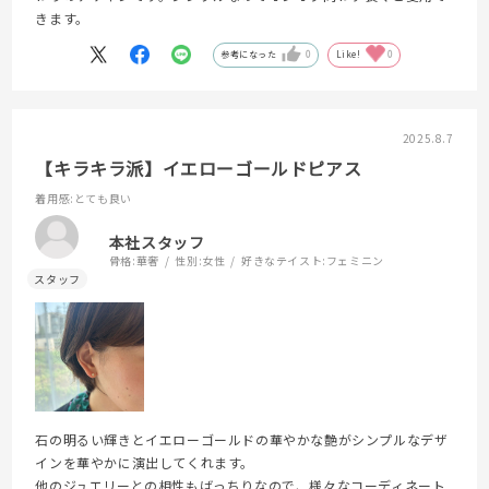
きます。
参考になった
0
Like!
0
2025.8.7
【キラキラ派】イエローゴールドピアス
着用感
:とても良い
本社スタッフ
骨格:
華奢
性別:
女性
好きなテイスト:
フェミニン
石の明るい輝きとイエローゴールドの華やかな艶がシンプルなデザ
インを華やかに演出してくれます。
他のジュエリーとの相性もばっちりなので、様々なコーディネート