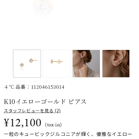
素材
カラー
誕生石
モチーフ
４℃ 品番：112046153014
石の色
K10イエローゴールド ピアス
スタッフレビューを見る (2)
ファッションテイス
¥12,100
ト
(tax in)
一粒のキュービックジルコニアが輝く、優雅なイエロー