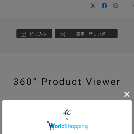
絞り込み
表示：新しい順
360° Product Viewer
#ハーフエタニティリング
#エタニティ
#ダイヤモンド ネックレス