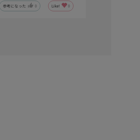
参考になった
0
Like!
0
キーワードで検索する
#eギフト