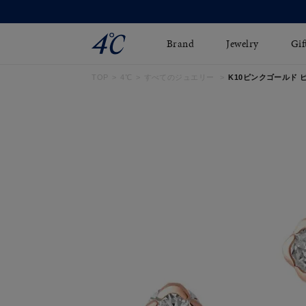
Brand
Jewelry
Gif
TOP
4℃
すべてのジュエリー
K10ピンクゴールド 
ネックレス
ネックレスチェ-ン
Online Shop
ピンキーリング
ピアス
ショッピングガイド
イヤーカフ
ブレスレット
よくあるご質問
ペアネックレス
ペアリング
オンライン限定ジュエ
誕生石
リー
すべてのアイテム
ブライダルリング
はこちら