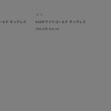
４℃
４℃
ールド ネックレス
K10ホワイトゴールド ネックレス
K10イエ
¥
66,000
¥
39,600