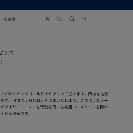
Guide
カートに商品がありません。
l Jewelry
 ピアス
)
証
ダルサービス
ダルリングの選び方
ニアが輝くピンクゴールドのピアスでございます。四方を地金
石座が、可憐で上品な耳元を演出いたします。どのようなシー
ンがデイリーユースにも特別な日にも最適で、スタイルを問わ
てくれる逸品です。