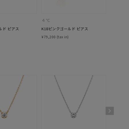
シンプル
ユニセックス
４℃
４℃
結婚式
推し活
ルド ピアス
K18ピンクゴールド ピアス
K10ピン
¥
79,200
¥
13,200
クション
0