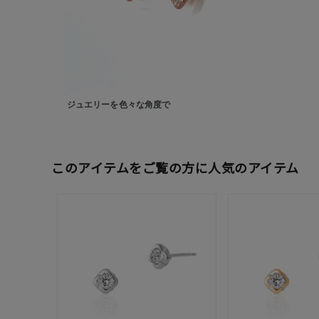
カテゴリー
素材
プラチ
ジュエリーを色々な角度で
カラー
イエロ
1月の
誕生石
このアイテムをご覧の方に人気のアイテム
7月の
しずく
モチーフ
クロス
クリア
石の色
レッド