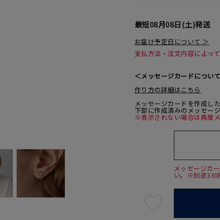
最短
08月08日(土)
発送
お届け予定日について ＞
支払方法・注文内容によっ
＜メッセージカードについ
作り方の詳細はこちら
メッセージカードを作成し
下部に作成済みのメッセー
※表示されない場合は再度
メッセージカ
い。※別途33
最
短
08