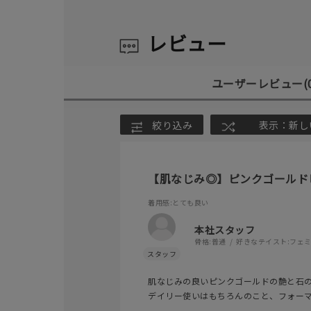
レビュー
ユーザーレビュー
(
絞り込み
表示：新し
【肌なじみ◎】ピンクゴールド
着用感
:とても良い
本社スタッフ
骨格:
普通
好きなテイスト:
フェ
肌なじみの良いピンクゴールドの艶と石
デイリー使いはもちろんのこと、フォー