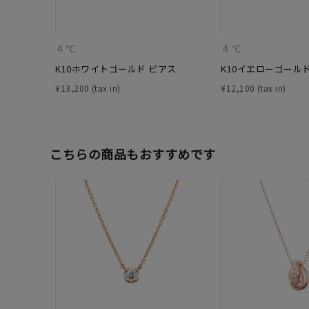
ファッションテイスト
フェミ
４℃
４℃
着用シーン
オフィ
K10ホワイトゴールド ピアス
K10イエローゴール
¥
13,200
¥
12,100
耳周り
コレクション
公式オ
こちらの商品もおすすめです
レディース
リングサイズ
メンズ
リングサイズ
価格
¥0