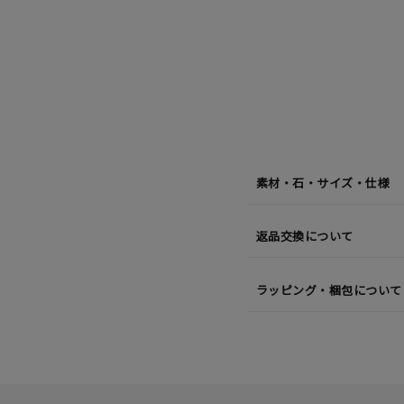
月
08
日
(土)
発
送
¥12,1
素材・石・サイズ・仕様
返品交換について
ラッピング・梱包について