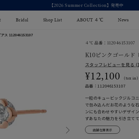
【2026 Summer Collection】発売中
t
Bridal
Shop List
ABOUT ４℃
News
ピアス
112046153107
４℃ 品番：112046153107
リング
Fashion Jewelry
Brida
K10ピンクゴールド
イヤリング
スタッフレビューを見る (1
ジュエリーケア
永久保
¥12,100
バングル
法人のお客様
ブライ
(tax in)
ペアブレスレット
ブライ
品番：112046153107
一粒のキュービックジルコ
その他のアイテム
で包み込んだお花のような
ンにも合わせやすいデザイ
ずあなたの魅力を引き立て
店舗在庫表示