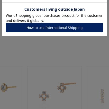
ナ
K18
K10
K7
ゴールド
シルバー
ステ
ーカラー
ピンクカラー
ホワイトカラー
トリプルカラー
誕生石
2月の誕生石
3月の誕生石
4月の誕生石
5月の
誕生石
8月の誕生石
9月の誕生石
10月の誕生石
11
リセット
絞り込んで検索する
ハート
一粒
三石
パヴェ
ライン
馬蹄
ダブルループ
星座
イニシャル
リボン
その他
ホワイト
ピンク
パープル
ブルー
グリーン
マルチカラー