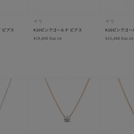
ニン
エレガント
カジュアル
フォーマル
モード
４℃
４℃
ス
ご褒美
記念日
誕生日
気分転換
デート
ド ピアス
K10ピンクゴールド ピアス
K10ピンクゴー
¥
19,800
¥
15,400
ジュエリー
腕周りジュエリー
ペアジュエリー
ベストセレ
ンラインショップ限定
～
～
¥400,00