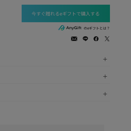
00
(tax
のeギフトとは？
in)