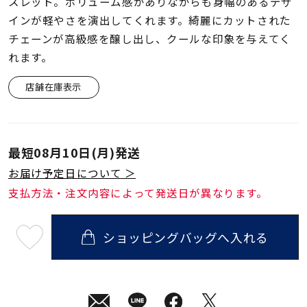
着用シーン
スレット。ボリューム感がありながらも身幅のあるデザ
インが軽やさを演出してくれます。綺麗にカットされた
チェーンが高級感を醸し出し、クールな印象を与えてく
コレクション
れます。
店舗在庫表示
レディース
～
リングサイズ
最短
08月10日(月)
発送
メンズ
～
お届け予定日について ＞
リングサイズ
支払方法・注文内容によって発送日が異なります。
価格
¥0
¥400,
ショッピングバッグへ入れる
最
短
08
月
10
在庫
在庫ありのみ
すべて表示
日
(月)
発