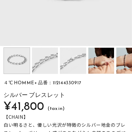
素材
カラー
誕生石
モチーフ
４℃ HOMME+ 品番：112144330917
石の色
シルバー ブレスレット
¥41,800
(tax in)
ファッションテイス
ト
【CHAIN】
白い明るさと、優しい光沢が特徴のシルバー地金のブレ