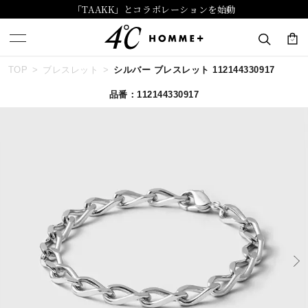
「TAAKK」とコラボレーションを始動
TOP
ブレスレット
シルバー ブレスレット 112144330917
キーワードで検索する
品番：112144330917
人気検索キーワード
#summer
#ダイヤモンド ネックレス
#くまのプーさん
#ペア
#エタニティ
ブランド
４℃ HOMME+
カテゴリー
すべてのジュエリー