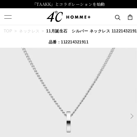
「TAAKK」とコラボレーションを始動
TOP
ネックレス
11月誕生石 シルバー ネックレス 11221432191
キーワードで検索する
品番：112214321911
人気検索キーワード
#ペア
#eギフト
#ハーフエタニティリング
#刻印可
#メンズ ネックレス
ブランド
４℃ HOMME+
カテゴリー
誕生石