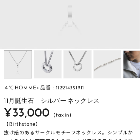
素材
カラー
誕生石
モチーフ
４℃ HOMME+ 品番：112214321911
石の色
11月誕生石 シルバー ネックレス
¥33,000
(tax in)
ファッションテイス
ト
【Birthstone】
抜け感のあるサークルモチーフネックレス。シンプルか