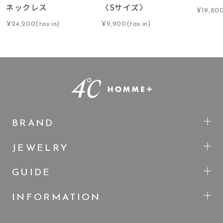
ネックレス
〈Sサイズ〉
¥19,800
¥24,200(tax in)
¥9,900(tax in)
BRAND
JEWELRY
GUIDE
INFORMATION