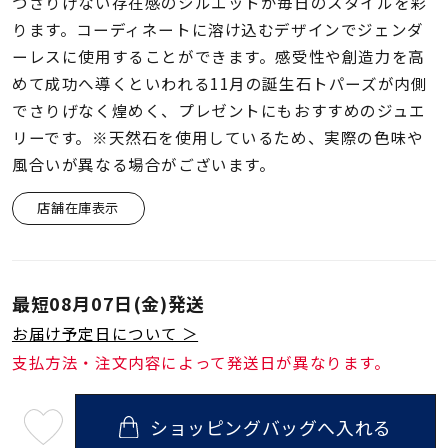
着用シーン
つさりげない存在感のシルエットが毎日のスタイルを彩
ります。コーディネートに溶け込むデザインでジェンダ
ーレスに使用することができます。感受性や創造力を高
コレクション
めて成功へ導くといわれる11月の誕生石トパーズが内側
でさりげなく煌めく、プレゼントにもおすすめのジュエ
レディース
リーです。※天然石を使用しているため、実際の色味や
～
リングサイズ
風合いが異なる場合がございます。
店舗在庫表示
メンズ
～
リングサイズ
最短
08月07日(金)
発送
価格
お届け予定日について ＞
¥0
¥400,
支払方法・注文内容によって発送日が異なります。
在庫
在庫ありのみ
すべて表示
ショッピングバッグへ入れる
最
短